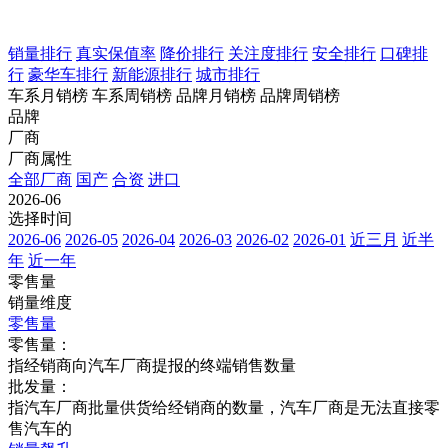
销量排行
真实保值率
降价排行
关注度排行
安全排行
口碑排
行
豪华车排行
新能源排行
城市排行
车系月销榜
车系周销榜
品牌月销榜
品牌周销榜
品牌
厂商
厂商属性
全部厂商
国产
合资
进口
2026-06
选择时间
2026-06
2026-05
2026-04
2026-03
2026-02
2026-01
近三月
近半
年
近一年
零售量
销量维度
零售量
零售量：
指经销商向汽车厂商提报的终端销售数量
批发量：
指汽车厂商批量供货给经销商的数量，汽车厂商是无法直接零
售汽车的