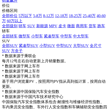
销量飙升
价位
价格区间
全部价位
5万以下
5-8万
8-12万
12-18万
18-25万
25-40万
40-60
万
60万以上
全部级别
轿车
SUV
新能源
MPV
皮卡
微面
商用车
货车
跑车
轿车
全部轿车
微型车
小型车
紧凑型车
中型车
中大型车
SUV
全部SUV
紧凑型SUV
小型SUV
中型SUV
大型SUV
全尺寸
SUV
方盒子
* 数据来源于乘联会
每月12号左右自动更新上月销量数据。
* 数据来源于网上车市
* 数据来源于网上车市
* 数据来源于网上车市
基于用户浏览量PV，按照周均PV指从高到低计算，按周自动
更新。
* 数据来源中国保险汽车安全指数
* 数据来源于中国汽车技术研究中心
中国保险汽车安全指数体系包含:耐撞性与维修经济性指数、
车内乘员安全指数、车外行人安全指数和车辆辅助安全指数四