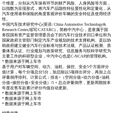
个维度，分别从汽车保有环节的财产风险、人身风险等方面，
以指数为呈现形式，将汽车产品隐性特征显性化和定量化，从
汽车使用者和保险的角度客观评价车辆的安全特征及使用经济
性。
中国汽车技术研究中心(英语: China Automotive Technology&
Research Center,缩写:CATARC)，简称中汽中心，是隶属于国
务院国有资产监督管理委员会下的汽车行业技术归口单位和为
国家政府主管部门制定汽车产业规划的技术支撑机构。是以协
助政府建立健全汽车行业标准与技术法规、产品认证检测、质
量体系认证、行业规划与政策研究、信息服务与软科学研究为
主要工作的科研型企业，中汽中心也是C-NCAP的管理机构。
* 数据来源于网上车市
基于用户对车辆空间、动力、油耗、操控、安全5个方面评分
值计算，每个分项总分5分，加总除以5项得出评分，再加上点
评量倒序排列。计算公式：排名=（空间分值+动力分值+油耗
分值+操控分值+安全分值）/5 + 总点评量倒序，更新周期按本
年度在售车款累计评分均值自动更新。
* 数据来源于网上车市
* 数据来源于网上车市
* 数据来源于网上车市