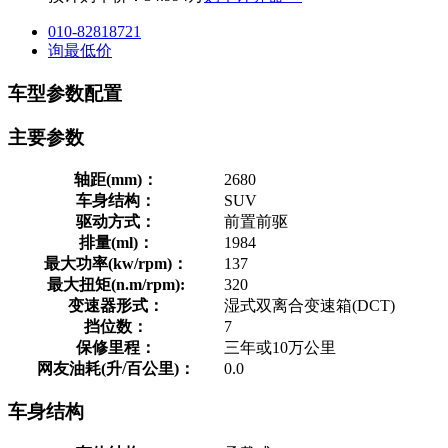
010-82818721
询最低价
车型参数配置
主要参数
轴距(mm)：
2680
车身结构：
SUV
驱动方式：
前置前驱
排量(ml)：
1984
最大功率(kw/rpm)：
137
最大扭矩(n.m/rpm):
320
变速器形式：
湿式双离合变速箱(DCT)
挡位数：
7
保修里程：
三年或10万公里
网友油耗(升/百公里)：
0.0
车身结构