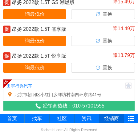
降15.49万
促
昂扬 2022款 1.5T GS 潮燃版
询最低价
置换
降14.49万
促
昂扬 2022款 1.5T 智享版
询最低价
置换
降13.79万
促
昂扬 2022款 1.5T 悦享版
询最低价
置换
4S
田宇行兴汽车
北京市朝阳区小红门乡牌坊村南四环东路41号
经销商热线：010-57101555
首页
找车
社区
资讯
经销商
© cheshi.com All Rights Reserved