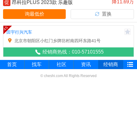
降11.69万
促
昂科拉PLUS 2023款 乐趣版
询最低价
置换
4S
田宇行兴汽车
北京市朝阳区小红门乡牌坊村南四环东路41号
经销商热线：010-57101555
首页
找车
社区
资讯
经销商
© cheshi.com All Rights Reserved