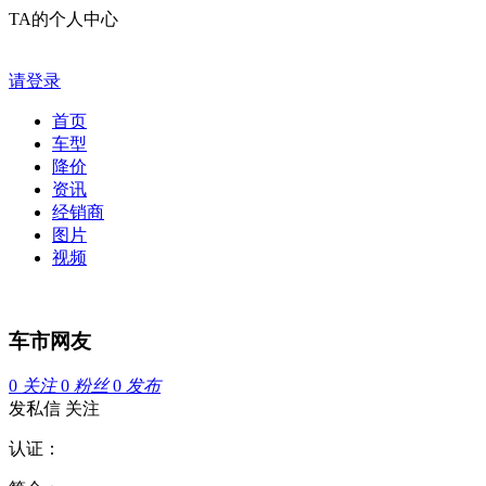
TA的个人中心
请登录
首页
车型
降价
资讯
经销商
图片
视频
车市网友
0
关注
0
粉丝
0
发布
发私信
关注
认证：