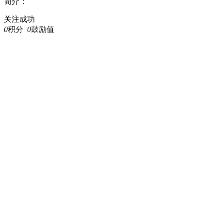
简介：
关注成功
0
积分
0
鼓励值