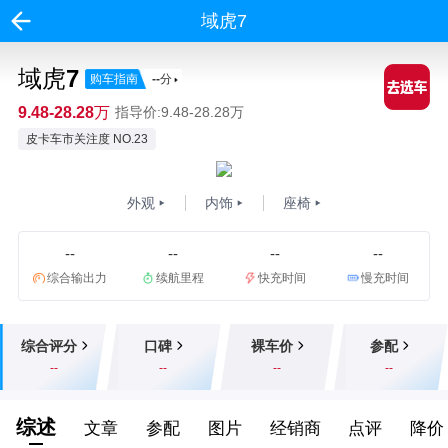
域虎7
域虎7
购车指南
--
分
9.48-28.28万
指导价:9.48-28.28万
皮卡车市关注度 NO.23
外观
内饰
座椅
--
--
--
--
综合输出力
续航里程
快充时间
慢充时间
综合评分
口碑
裸车价
参配
--
--
--
--
综述
文章
参配
图片
经销商
点评
降价