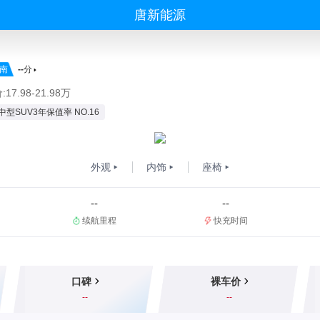
唐新能源
南
--
分
17.98-21.98万
中型SUV3年保值率 NO.16
外观
内饰
座椅
--
--
续航里程
快充时间
口碑
裸车价
--
--