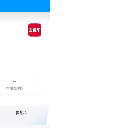
--
慢充时间
参配
--