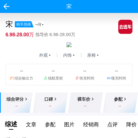
宋
宋
购车指南
--
分
6.98-28.00万
指导价:6.98-28.00万
外观
内饰
座椅
--
--
--
--
综合输出力
续航里程
快充时间
慢充时间
综合评分
口碑
裸车价
参配
--
--
--
--
综述
文章
参配
图片
经销商
点评
降价