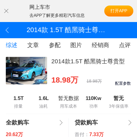
网上车市
打开APP
去APP了解更多精彩汽车信息
2014款 1.5T 酷黑骑士尊贵型
综述
文章
参配
图片
经销商
点评
2014款1.5T 酷黑骑士尊贵型
18.98万
18.98万
配置参数
1.5T
1.6L
暂无数据
110Kw
暂无
排量
油耗
用车成本
功率
3年保值率
全款购车
贷款购车
20.62万
首付：
7.33万