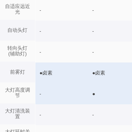
自适应远近
-
-
光
自动头灯
-
-
转向头灯
-
-
(辅助灯)
前雾灯
●卤素
●卤素
大灯高度调
-
●
节
大灯清洗装
-
-
置
大灯延时关