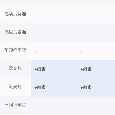
电动后备厢
-
-
感应后备厢
-
-
车顶行李架
-
-
远光灯
●卤素
●卤素
近光灯
●卤素
●卤素
日间行车灯
-
-