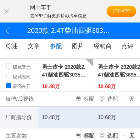
网上车市
打开APP
去APP了解更多精彩汽车信息
2020款 2.4T柴油四驱3035轴距分体单排YCY24140-60A
综述
文章
参配
图片
经销商
点评
勇士皮卡 2020款2.
勇士皮卡 2020款2
隐藏暂无
4T柴油四驱3035轴
4T柴油四驱3695
隐藏相同
距分体单排YCY241
距分体双排YCY24
10.48万
10.68万
高亮差异
40-60A
40-60A
玻璃/后视镜
标配
选配
无
厂商指导价
10.48万
10.68万
主要参数
标配
选配
无