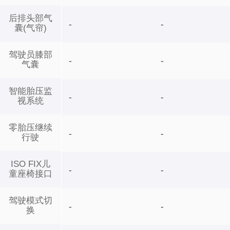
后排头部气
-
-
囊(气帘)
驾驶员膝部
-
-
气囊
智能胎压监
-
-
视系统
零胎压继续
-
-
行驶
ISO FIX儿
-
-
童座椅接口
驾驶模式切
-
-
换