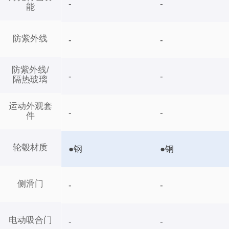
-
-
能
防紫外线
-
-
防紫外线/
-
-
隔热玻璃
运动外观套
-
-
件
轮毂材质
●钢
●钢
侧滑门
-
-
电动吸合门
-
-