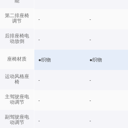
能
第二排座椅
-
-
调节
后排座椅电
-
-
动放倒
座椅材质
●织物
●织物
运动风格座
-
-
椅
主驾驶座电
-
-
动调节
副驾驶座电
-
-
动调节