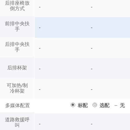
后排座椅放
-
-
倒方式
前排中央扶
-
-
手
后排中央扶
-
-
手
后排杯架
-
-
可加热/制
-
-
冷杯架
多媒体配置
标配
选配
无
道路救援呼
-
-
叫