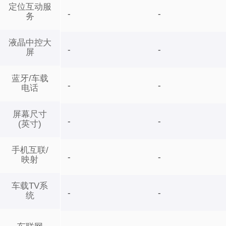
定位互动服
-
-
务
液晶中控大
-
-
屏
蓝牙/车载
-
-
电话
屏幕尺寸
-
-
(英寸)
手机互联/
-
-
映射
车载TV系
-
-
统