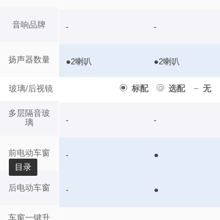
音响品牌
-
-
扬声器数量
●2喇叭
●2喇叭
玻璃/后视镜
标配
选配
无
多层隔音玻
-
-
璃
前电动车窗
-
●
目录
后电动车窗
-
●
车窗一键升