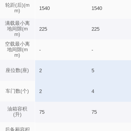
轮距(后)(m
1540
1540
m)
满载最小离
地间隙(m
225
225
m)
空载最小离
地间隙(m
-
-
m)
座位数(座)
2
5
车门数(个)
2
4
油箱容积
75
75
(升)
后备厢容积