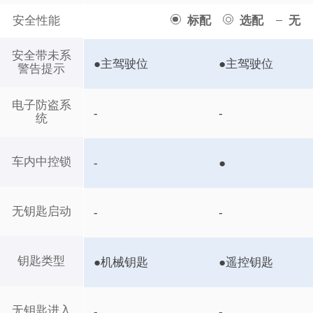
安全性能
标配
选配
无
安全带未系
●主驾驶位
●主驾驶位
警告提示
电子防盗系
-
-
统
车内中控锁
-
●
无钥匙启动
-
-
钥匙类型
●机械钥匙
●遥控钥匙
无钥匙进入
-
-