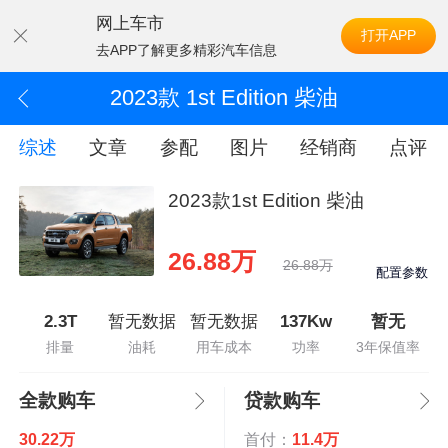
网上车市
打开APP
去APP了解更多精彩汽车信息
2023款 1st Edition 柴油
综述
文章
参配
图片
经销商
点评
2023款1st Edition 柴油
26.88万
26.88万
配置参数
2.3T
暂无数据
暂无数据
137Kw
暂无
排量
油耗
用车成本
功率
3年保值率
全款购车
贷款购车
30.22万
首付：
11.4万