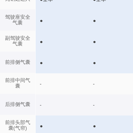
驾驶座安全
●
●
气囊
副驾驶安全
●
●
气囊
前排侧气囊
●
●
前排中间气
-
-
囊
后排侧气囊
-
-
前排头部气
●
●
囊(气帘)