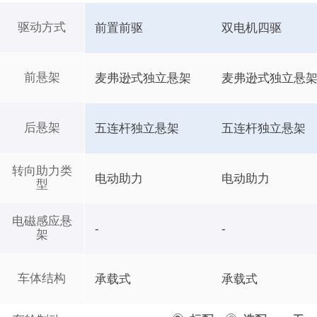
驱动方式
前置前驱
双电机四驱
前悬架
麦弗逊式独立悬架
麦弗逊式独立悬
后悬架
五连杆独立悬架
五连杆独立悬架
转向助力类
电动助力
电动助力
型
电磁感应悬
-
-
架
车体结构
承载式
承载式