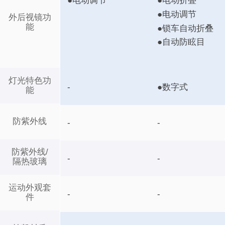
●电动调节
●电动折叠
●电动调节
外后视镜功
能
●锁车自动折叠
●自动防眩目
灯光特色功
-
●数字式
能
防紫外线
-
-
防紫外线/
-
-
隔热玻璃
运动外观套
-
-
件