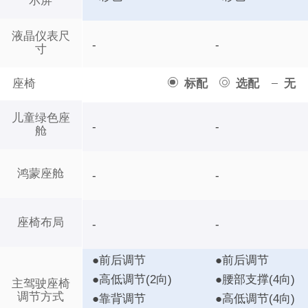
示屏
液晶仪表尺
-
-
寸
座椅
标配
选配
无
儿童绿色座
-
-
舱
鸿蒙座舱
-
-
座椅布局
-
-
●前后调节
●前后调节
●高低调节(2向)
●腰部支撑(4向)
主驾驶座椅
调节方式
●靠背调节
●高低调节(4向)