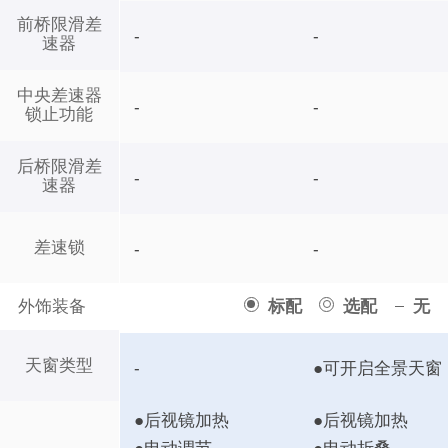
前桥限滑差
-
-
速器
中央差速器
-
-
锁止功能
后桥限滑差
-
-
速器
差速锁
-
-
外饰装备
标配
选配
无
天窗类型
-
●可开启全景天窗
●后视镜加热
●后视镜加热