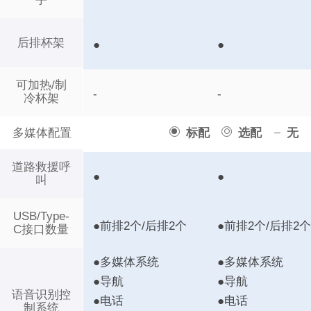
后排杯架
●
●
可加热/制
-
-
冷杯架
多媒体配置
标配
选配
无
道路救援呼
●
●
叫
USB/Type-
●前排2个/后排2个
●前排2个/后排2
C接口数量
●多媒体系统
●多媒体系统
●导航
●导航
语音识别控
●电话
●电话
制系统