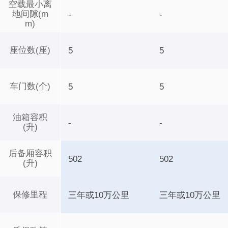
空载最小离
地间隙(m
-
-
m)
座位数(座)
5
5
车门数(个)
5
5
油箱容积
-
-
(升)
后备厢容积
502
502
(升)
保修里程
三年或10万公里
三年或10万公里