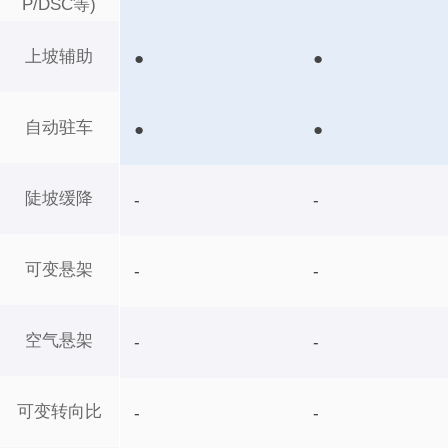
P/DSC等)
上坡辅助
●
●
自动驻车
●
●
陡坡缓降
-
-
可变悬架
-
-
空气悬架
-
-
可变转向比
-
-