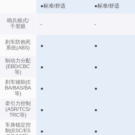
●标准/舒适
●标准/舒适
哨兵模式/
-
-
千里眼
刹车防抱死
●
●
系统(ABS)
制动力分配
(EBD/CBC
●
●
等)
刹车辅助(E
BA/BAS/BA
●
●
等)
牵引力控制
(ASR/TCS/
●
●
TRC等)
车身稳定控
制(ESC/ES
●
●