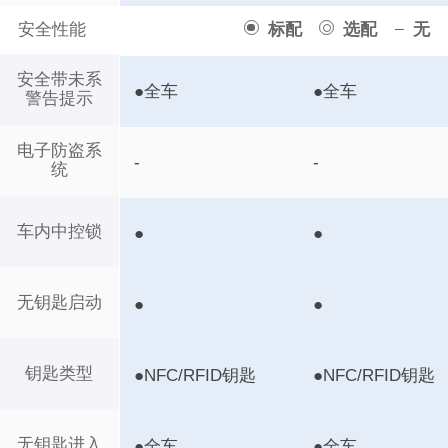
安全性能
标配
选配
无
安全带未系
●全车
●全车
警告提示
电子防盗系
-
-
统
车内中控锁
●
●
无钥匙启动
●
●
钥匙类型
●NFC/RFID钥匙
●NFC/RFID钥匙
无钥匙进入
●全车
●全车