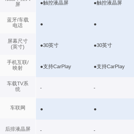
●触控液晶屏
●触控液晶屏
屏
蓝牙/车载
●
●
电话
屏幕尺寸
●30英寸
●30英寸
(英寸)
手机互联/
●支持CarPlay
●支持CarPlay
映射
车载TV系
-
-
统
车联网
●
●
后排液晶屏
-
-