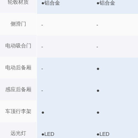
轮毂材质
●铝合金
●铝合金
侧滑门
-
-
电动吸合门
-
-
电动后备厢
-
●
感应后备厢
-
●
车顶行李架
●
●
远光灯
●LED
●LED