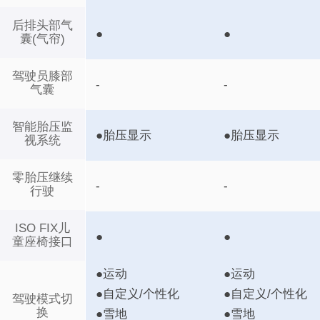
后排头部气
●
●
囊(气帘)
驾驶员膝部
-
-
气囊
智能胎压监
●胎压显示
●胎压显示
视系统
零胎压继续
-
-
行驶
ISO FIX儿
●
●
童座椅接口
●运动
●运动
●自定义/个性化
●自定义/个性化
驾驶模式切
换
●雪地
●雪地