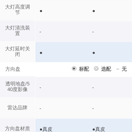
大灯高度调
●
●
节
大灯清洗装
-
-
置
大灯延时关
●
●
闭
方向盘
标配
选配
无
透明地盘/5
-
-
40度影像
雷达品牌
-
-
方向盘材质
●真皮
●真皮