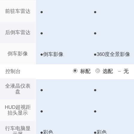
前驻车雷达
●
●
后倒车雷达
●
●
倒车影像
●倒车影像
●360度全景影像
控制台
标配
选配
无
全液晶仪表
●
●
盘
HUD超视距
●
●
抬头显示
行车电脑显
●彩色
●彩色