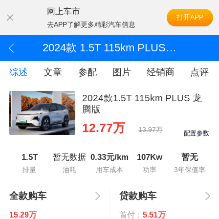
网上车市
打开APP
去APP了解更多精彩汽车信息
2024款 1.5T 115km PLUS 龙腾版
综述
文章
参配
图片
经销商
点评
2024款1.5T 115km PLUS 龙
腾版
12.77万
13.97万
配置参数
1.5T
暂无数据
0.33元/km
107Kw
暂无
排量
油耗
用车成本
功率
3年保值率
全款购车
贷款购车
15.29万
首付：
5.51万