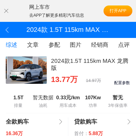
网上车市
打开APP
去APP了解更多精彩汽车信息
2024款 1.5T 115km MAX 龙腾版
综述
文章
参配
图片
经销商
点评
2024款1.5T 115km MAX 龙腾
版
13.77万
14.97万
配置参数
1.5T
暂无数据
0.33元/km
107Kw
暂无
排量
油耗
用车成本
功率
3年保值率
全款购车
贷款购车
16.36万
首付：
5.88万