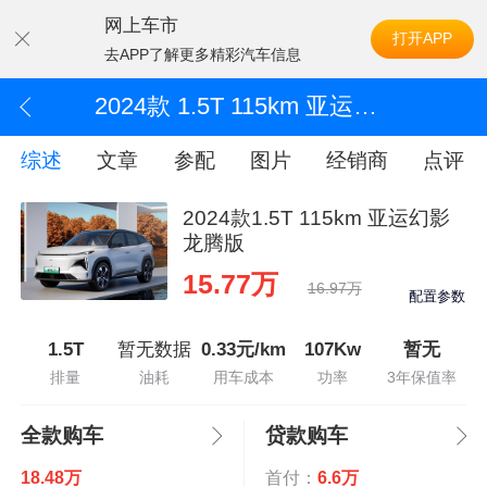
网上车市
打开APP
去APP了解更多精彩汽车信息
2024款 1.5T 115km 亚运幻影 龙腾版
综述
文章
参配
图片
经销商
点评
2024款1.5T 115km 亚运幻影
龙腾版
15.77万
16.97万
配置参数
1.5T
暂无数据
0.33元/km
107Kw
暂无
排量
油耗
用车成本
功率
3年保值率
全款购车
贷款购车
18.48万
首付：
6.6万