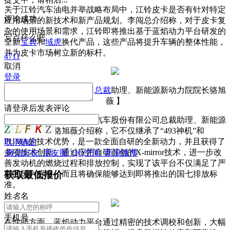
关于江铃汽车油电并举战略布局中，江铃皮卡是否有针对特定
评论成功
应用场景的新技术和新产品规划。李闯总介绍称，对于皮卡复
杂的使用场景和需求，江铃即将推出基于蓝焰动力平台研发的
写点什么吧
全新
宝典
和
域虎
换代产品，这些产品将提升车辆的整体性能，
并为皮卡市场树立新的标杆。
4711
取消
登录
【江铃汽车股份有限公司
总裁
助理、新能源新动力院院长骆旭
薇 】
请
登录
后发表评论
针对蓝焰动力平台，江铃汽车股份有限公司总裁助理、新能源
新动力院院长骆旭薇介绍称，它不仅继承了“493神机”和
PUMA的技术优势，是一款全面自研的全新动力，并且获得了
取消
确定
多项技术创新。通过应用自研首创的X-mirror技术，进一步改
微信好友
朋友圈
QQ空间
新浪微博
善发动机的燃烧过程和排放控制，实现了该平台不仅满足了严
获取最低报价
格的国六标准，而且将确保能够达到即将推出的国七排放标
准。
姓
名
名
手机号
在性能方面，蓝焰动力平台通过精密的技术调校和创新，大幅