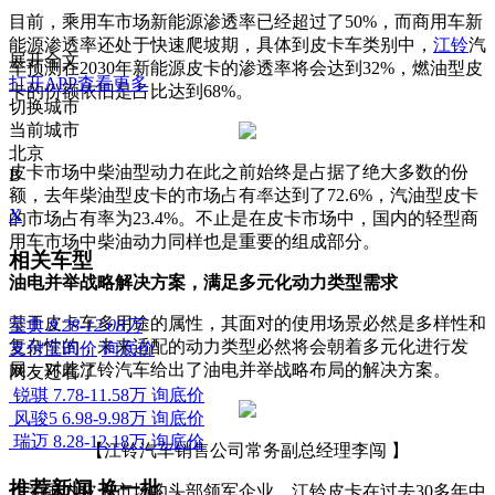
目前，乘用车市场新能源渗透率已经超过了50%，而商用车新
能源渗透率还处于快速爬坡期，具体到皮卡车类别中，
江铃
汽
展开全文
车预测在2030年新能源皮卡的渗透率将会达到32%，燃油型皮
打开APP查看更多
卡的份额依旧是占比达到68%。
切换城市
当前城市
北京
皮卡市场中柴油型动力在此之前始终是占据了绝大多数的份
B
额，去年柴油型皮卡的市场占有率达到了72.6%，汽油型皮卡
X
的市场占有率为23.4%。不止是在皮卡市场中，国内的轻型商
用车市场中柴油动力同样也是重要的组成部分。
相关车型
油电并举战略解决方案，满足多元化动力类型需求
基于皮卡车多用途的属性，其面对的使用场景必然是多样性和
宝典
8.28-12.08万
复杂性的，未来适配的动力类型必然将会朝着多元化进行发
支付宝询价
询底价
展，对此江铃汽车给出了油电并举战略布局的解决方案。
网友还看了
锐骐
7.78-11.58万
询底价
风骏5
6.98-9.98万
询底价
瑞迈
8.28-12.18万
询底价
【江铃汽车销售公司常务副总经理李闯 】
推荐新闻
换一批
作为国内皮卡市场的头部领军企业，江铃皮卡在过去30多年中