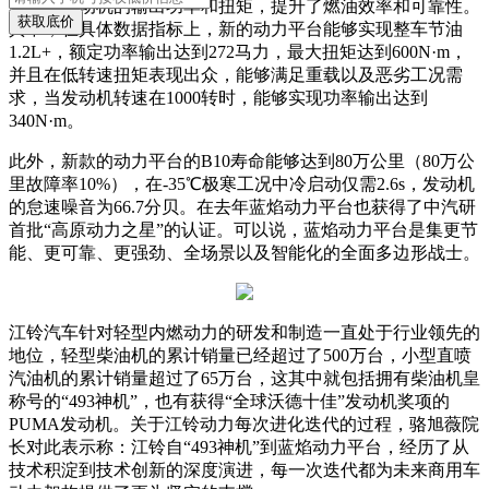
提升了发动机的输出功率和扭矩，提升了燃油效率和可靠性。
获取底价
其中，在具体数据指标上，新的动力平台能够实现整车节油
1.2L+，额定功率输出达到272马力，最大扭矩达到600N·m，
并且在低转速扭矩表现出众，能够满足重载以及恶劣工况需
求，当发动机转速在1000转时，能够实现功率输出达到
340N·m。
此外，新款的动力平台的B10寿命能够达到80万公里（80万公
里故障率10%），在-35℃极寒工况中冷启动仅需2.6s，发动机
的怠速噪音为66.7分贝。在去年蓝焰动力平台也获得了中汽研
首批“高原动力之星”的认证。可以说，蓝焰动力平台是集更节
能、更可靠、更强劲、全场景以及智能化的全面多边形战士。
江铃汽车针对轻型内燃动力的研发和制造一直处于行业领先的
地位，轻型柴油机的累计销量已经超过了500万台，小型直喷
汽油机的累计销量超过了65万台，这其中就包括拥有柴油机皇
称号的“493神机”，也有获得“全球沃德十佳”发动机奖项的
PUMA发动机。关于江铃动力每次进化迭代的过程，骆旭薇院
长对此表示称：江铃自“493神机”到蓝焰动力平台，经历了从
技术积淀到技术创新的深度演进，每一次迭代都为未来商用车