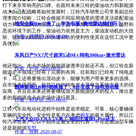
打下来非常响亮的口碑。在面对未来江铃的柴油动力和新能源
动力的适配战略将如何发展时，江铃汽车销售公司常务副总经
理李闯介绍称，江铃会根据不同应用场景的需求灵活搭配柴油
埃安全新Ray 7来了，华为电驱+激光雷达能打吗？
动力和新能源动力系统。由于皮卡多用于高作业强度、越野和
恶劣环境下的工作，柴油动力依然是主力，柴油发动机的大扭
作者：师梦琼
2026-08-08
矩、较长的续航能力和快速补给的便利性使其在这些工况中更
具优势。
东风日产NX7尺寸超宋L DM-i 纯电300km+激光雷达
他还指出，皮卡市场的新能源渗透率目前还不高，但江铃在新
作者：卢奇
2026-08-07
能源皮卡领域已经有了完善的布局，目前我们已经有了纯电皮
卡，马上还将要推出混动皮卡，能够为用户带来更多的选择。
在市场表现层面，目前江铃的纯电皮卡是电力系统中最大的供
魏牌新高山8和9都换脸了，8还变成了油电混动版
应商，并且在未来还将要继续加大新能源技术的投入，推出更
多的新能源皮卡在市场中进行普及。
作者：师梦琼
2026-08-07
江铃汽车在电动化进程中始终是追求稳定、可靠，核心要确保
车辆的安全性，安全性是客户在考虑
购车
的最大属性，所以江
上汽大众ID.ERA 5X来了 轴距比途观L Pro还大
铃汽车在客户心目中始终是最安全的代表，不论是燃油型车辆
还是新能源
车型
。
作者：徐辉
2026-08-07