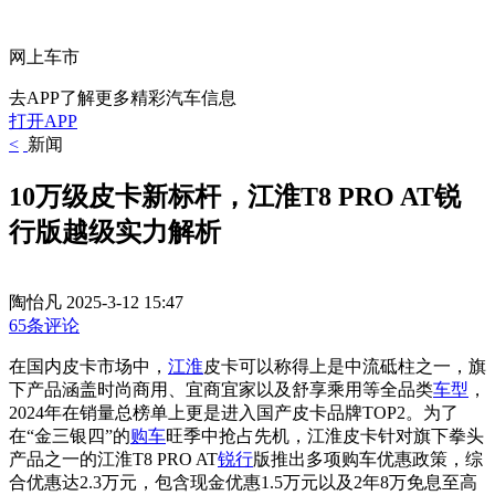
网上车市
去APP了解更多精彩汽车信息
打开APP
<
新闻
10万级皮卡新标杆，江淮T8 PRO AT锐
行版越级实力解析
陶怡凡
2025-3-12 15:47
65条评论
在国内皮卡市场中，
江淮
皮卡可以称得上是中流砥柱之一，旗
下产品涵盖时尚商用、宜商宜家以及舒享乘用等全品类
车型
，
2024年在销量总榜单上更是进入国产皮卡品牌TOP2。为了
在“金三银四”的
购车
旺季中抢占先机，江淮皮卡针对旗下拳头
产品之一的江淮T8 PRO AT
锐行
版推出多项购车优惠政策，综
合优惠达2.3万元，包含现金优惠1.5万元以及2年8万免息至高