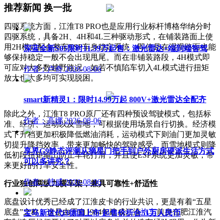
推荐新闻
换一批
四驱系统方面，江淮T8 PRO也是应用行业标杆博格华纳分时
四驱系统，具备2H、4H和4L三种驱动形式，在铺装路面上使
用2H模式配合整车ESP车身稳定系统，即使是在湿滑路面也能
深蓝全新S05限时11.59万起售：激光雷达+端到端智驾
够保持稳定一般不会出现甩尾。而在非铺装路段，4H模式即
可应对大多数越野路况，如若不慎陷车切入4L模式进行扭矩
作者：卢奇
2026-08-06
放大也大多均可实现脱困。
smart新精灵1：限时14.99万起 800V+激光雷达全配齐
除此之外，江淮T8 PRO原厂还有四种预设驾驶模式，包括标
作者：高娜
2026-08-06
准、经济、运动以及雪地，可根据使用场景自行切换。经济模
式下升档更加积极降低燃油消耗，运动模式下则油门更加灵敏
切提升降挡效率，带来更加畅快的驾驶感受。而雪地模式则降
享界G9静态评测从摘星门把手到户外厨房硬派生活方式
低初段扭矩输出防止车轮打滑，并且使ESP系统更加灵敏，带
可以多讲究？
来更好的行车安全性。
作者：韩威
2026-08-06
行业独创两纵九横车架，兼具可靠性+舒适性
底盘设计优秀已经成了江淮皮卡的行业共识，更是有着“五星
底盘”之称，这是由于自1964年建成江淮
汽车
前身合肥江淮汽
宝马新世代i3德国上市 起售价折合51万人民币