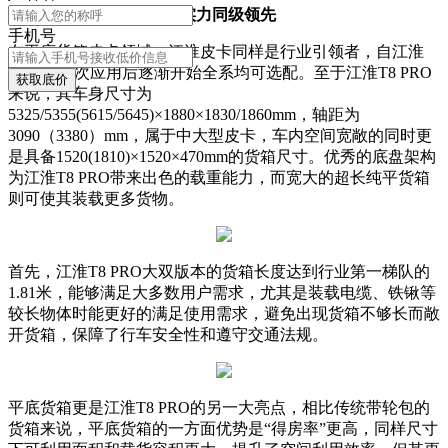
1.81米纯平长货箱，装载实力同级领先
手机号
在平底货箱皮卡领域，江淮皮卡同样是行业引领者，自江淮
T6皮卡首次应用后逐渐开始全系均可选配。至于江淮T8 PRO
获取底价
来说，其车身尺寸为
5325/5355(5615/5645)×1880×1830/1860mm，轴距为
3090（3380）mm，属于中大型皮卡，车内空间宽敞的同时更
是具备1520(1810)×1520×470mm的货箱尺寸。优秀的底盘架构
为江淮T8 PRO带来出色的载重能力，而宽大的超长纯平货箱
则可使其装载更多货物。
首先，江淮T8 PRO大双版本的货箱长度达到行业第一梯队的
1.81米，能够满足大多数用户需求，尤其是装载电缆、铁锹等
较长物体时能更好的满足使用需求，避免出现货箱不够长而敞
开货箱，保障了行车安全性和遵守交通法规。
平底货箱更是江淮T8 PRO的另一大亮点，相比传统带轮包的
货箱来说，平底货箱的一方面优势是“得房率”更高，同样尺寸