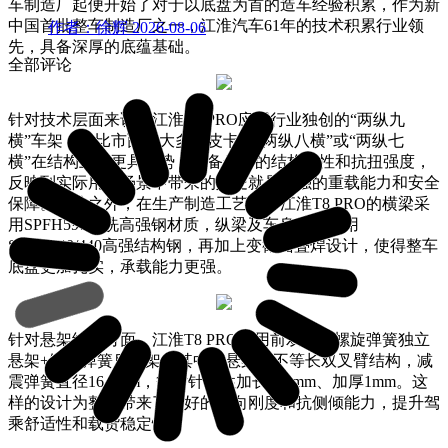
车制造厂起便开始了对于以底盘为首的造车经验积累，作为新
中国首批整车制造厂之一，江淮汽车61年的技术积累行业领
作者：徐辉
2026-08-06
先，具备深厚的底蕴基础。
全部评论
针对技术层面来说，江淮T8 PRO应用行业独创的“两纵九
横”车架，相比市面上大多数皮卡的“两纵八横”或“两纵七
横”在结构上便更具优势，具备优异的结构刚性和抗扭强度，
反映到实际用车场景中带来的好处就是更强的重载能力和安全
保障。除此之外，在生产制造工艺上，江淮T8 PRO的横梁采
用SPFH590酸洗高强钢材质，纵梁及车身支撑使用
SAPH400/440高强结构钢，再加上变截面叠焊设计，使得整车
底盘更加扎实，承载能力更强。
针对悬架结构方面，江淮T8 PRO采用前双横臂螺旋弹簧独立
悬架+钢板弹簧后悬架。其中前悬架为不等长双叉臂结构，减
震弹簧直径16.7mm，簧片针对性加长170mm、加厚1mm。这
样的设计为整车带来了更好的横向刚度和抗侧倾能力，提升驾
乘舒适性和载货稳定性。