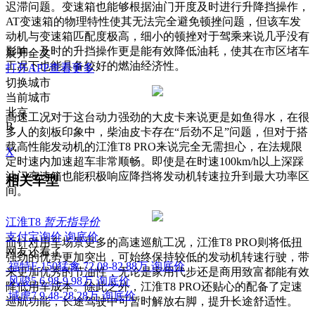
迟滞问题。变速箱也能够根据油门开度及时进行升降挡操作，
AT变速箱的物理特性使其无法完全避免顿挫问题，但该车发
动机与变速箱匹配度极高，细小的顿挫对于驾乘来说几乎没有
影响。及时的升挡操作更是能有效降低油耗，使其在市区堵车
展开全文
工况下也能具备较好的燃油经济性。
打开APP查看更多
切换城市
当前城市
北京
高速工况对于这台动力强劲的大皮卡来说更是如鱼得水，在很
B
多人的刻板印象中，柴油皮卡存在“后劲不足”问题，但对于搭
载高性能发动机的江淮T8 PRO来说完全无需担心，在法规限
X
定时速内加速超车非常顺畅。即使是在时速100km/h以上深踩
油门变速箱也能积极响应降挡将发动机转速拉升到最大功率区
相关车型
间。
江淮T8
暂无指导价
支付宝询价
询底价
而针对用车场景更多的高速巡航工况，江淮T8 PRO则将低扭
网友还看了
强劲的优势更加突出，可始终保持较低的发动机转速行驶，带
福特F-150猛禽
72.08-82.88万
询底价
来更加优秀的节油性，无论是家用代步还是商用致富都能有效
风骏5
6.98-9.98万
询底价
降低用车成本。除此之外，江淮T8 PRO还贴心的配备了定速
域虎7
9.48-28.28万
询底价
巡航功能，长途驾驶中可暂时解放右脚，提升长途舒适性。