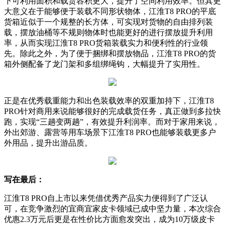
下可利用面积和载货容积更大，提升了空间利用效率。但其更
大意义在于能够便于装载不同形状物体，江淮T8 PRO的平底
货箱近似于一个规整的长方体，可实现对货物的自由排列装
载，摆放油桶等不规则物体时也能更好的进行摆放提升利用
率，从而实现江淮T8 PRO货箱装载实力和便利性的行业领
先。除此之外，为了便于捆绑和摆放物品，江淮T8 PRO的货
箱外侧配备了龙门架和多组绑绳钩，大幅提升了实用性。
正是在优秀载重能力和出色装载效率的双重加持下，江淮T8
PRO针对商用来说能够很好的完成载货任务，真正做到多拉快
跑，实现“三趟变两趟”，有效提升利润率。而对于家用来说，
外出郊游、露营等用车场景下江淮T8 PRO也能够装载更多户
外用品，提升出游品质。
写在最后：
江淮T8 PRO自上市以来凭借优秀产品实力便得到了广泛认
可，在竞争激烈的宜商宜家皮卡领域已成中坚力量，本次综合
优惠2.3万元后更是在性价比方面愈发突出，成为10万级皮卡