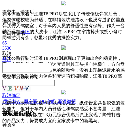
提交中，请稍后...
实际体验来看，江淮T8 PRO尽管采用了传统钢板弹簧后悬，
但整体调校较为舒适，在非铺装坑洼路段下也没有过多的垂直
评论成功
弹跳传入驾驶室，对于车内人员的舒适性更有保障。作为一台
轴距远超
SUV
的大皮卡，江淮T8 PRO在窄路掉头或拐小弯时
写点什么吧
同样游刃有余，彰显出优秀的操控实力。
65
3536
取消
高速公路行驶时江淮T8 PRO则表现出了更加出色的稳定性，
登录
不会出现飘忽感。而在快速变道时其车头指向性极佳，方向盘
虚位很少，车尾也具备出色的随动性，没有出现拖泥带水的感
觉，配合强劲的动力储备和变速箱积极响应，江淮T8 PRO高
请
登录
后发表评论
速变道超车丝毫无压力。
取消
确定
微信好友
朋友圈
QQ空间
新浪微博
此前十万级价位的皮卡多以商用为主，纵使普遍具备较强的装
载能力，但对于车内人员舒适性和驾驶感受不甚考量，江淮
获取最低报价
T8 PRO AT锐行版在2.3万元综合优惠后真正实现了降维打击
的产品实力，势要成为宜商宜家皮卡中的新黑马。
姓
名
名