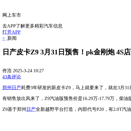
网上车市
去APP了解更多精彩汽车信息
打开APP
<
新闻
日产皮卡Z9 3月31日预售！pk金刚炮 4S
佟浩
2025-3-24 10:27
43条评论
郑州日产
耗费3年研发的新皮卡Z9，马上就要来了，就在3月3
有销售放出风来了，Z9汽油版预售价是16.29万-17.79万，柴油
Z9基于郑州
日产
全新越野平台打造，内部代号P20，有2.0T汽油