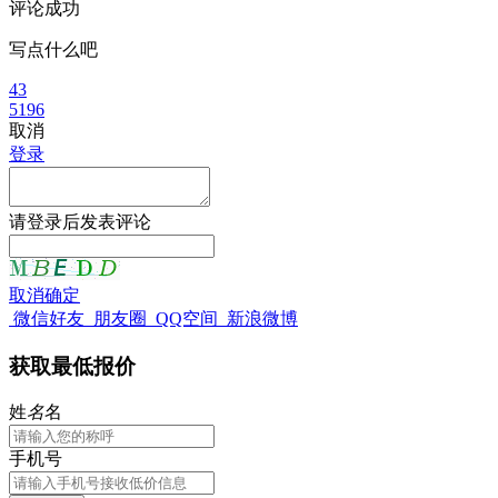
评论成功
写点什么吧
43
5196
取消
登录
请
登录
后发表评论
取消
确定
微信好友
朋友圈
QQ空间
新浪微博
获取最低报价
姓
名
名
手机号