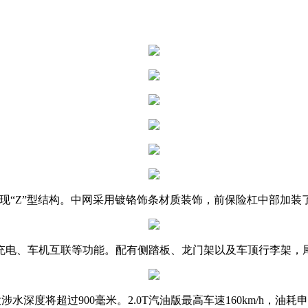
亮后呈现“Z”型结构。中网采用镀铬饰条材质装饰，前保险杠中部加
充电、车机互联等功能。配有侧踏板、龙门架以及车顶行李架，
度将超过900毫米。2.0T汽油版最高车速160km/h，油耗申报值9.