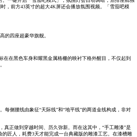
时。一键开启「雪茄吧模式」，氛围灯会自动调暗，后排座舱独
同时，前方43英寸的超大4K屏还会播放氛围视频。「雪茄吧模
最高的四座超豪华旗舰。
徽标在在黑色车身和耀黑金属格栅的映衬下格外醒目，不仅起到
义。
每侧腰线由象征“天际线”和“地平线”的两道金线构成，非对
。
造，真正做到穿越时间、历久弥新。而在这其中，“手工雕漆”是
验的匠人，耗费3天才能完成一台典藏版的雕漆工艺。在漆槽雕