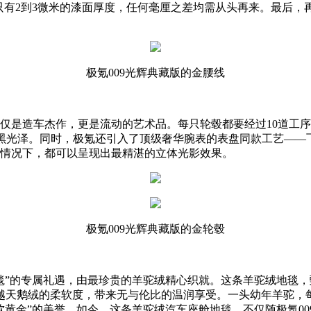
只有2到3微米的漆面厚度，任何毫厘之差均需从头再来。最后
极氪009光辉典藏版的金腰线
不仅是造车杰作，更是流动的艺术品。每只轮毂都要经过10道工
黑光泽。同时，极氪还引入了顶级奢华腕表的表盘同款工艺——
的情况下，都可以呈现出最精湛的立体光影效果。
极氪009光辉典藏版的金轮毂
毯”的专属礼遇，由最珍贵的羊驼绒精心织就。这条羊驼绒地毯，
天鹅绒的柔软度，带来无与伦比的温润享受。一头幼年羊驼，每
软黄金”的美誉。如今，这条羊驼绒汽车座舱地毯，不仅随极氪00