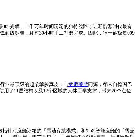
009光辉，上千万年时间沉淀的独特纹路；让新能源时代最有
的镜面级标准，耗时30小时手工打磨完成。因此，每一辆极氪009
车行业最顶级的超柔苯胺真皮，与
劳斯莱斯
同源，都来自德国巴
用了11层结构以及12个区域的人体工学支撑，带来20个点位
包括针对座舱冰箱的「雪茄存放模式」和针对智能座舱的「雪茄