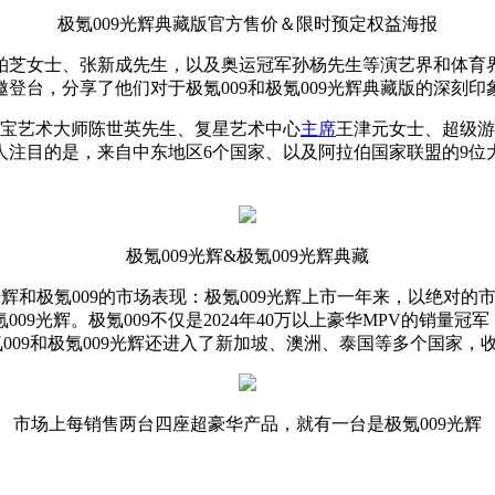
极氪009光辉典藏版官方售价＆限时预定权益海报
芝女士、张新成先生，以及奥运冠军孙杨先生等演艺界和体育界
登台，分享了他们对于极氪009和极氪009光辉典藏版的深刻印
珠宝艺术大师陈世英先生、复星艺术中心
主席
王津元女士、超级游
人注目的是，来自中东地区6个国家、以及阿拉伯国家联盟的9位
极氪009光辉&极氪009光辉典藏
光辉和极氪009的市场表现：极氪009光辉上市一年来，以绝对
9光辉。极氪009不仅是2024年40万以上豪华MPV的销量
009和极氪009光辉还进入了新加坡、澳洲、泰国等多个国家，
市场上每销售两台四座超豪华产品，就有一台是极氪009光辉