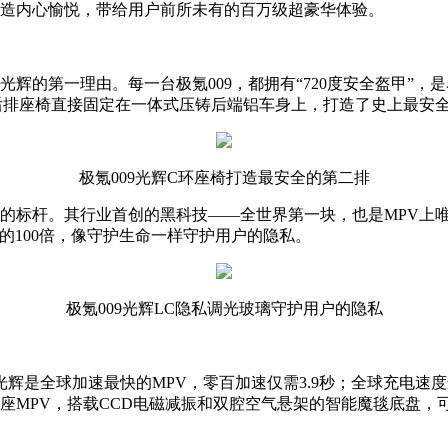
创造内心愉悦，带给用户前所未有的百万级超豪华体验。
光辉的第一理由。每一台极氪009，都拥有“720度安全盔甲”，
排座椅直接固定在一体式压铸后端铝车身上，打造了史上最安全
极氪009光辉C环座椅打造最安全的第二排
对的标杆。其行业首创的黑科技——全世界第一块，也是MPV上
光幕的100倍，像守护生命一样守护用户的隐私。
极氪009光辉LC隐私调光玻璃守护用户的隐私
辉是全球加速最快的MPV，零百加速仅需3.9秒；全球充电速度最快
四座MPV，搭载CCD电磁减振和双腔空气悬架的智能魔毯底盘