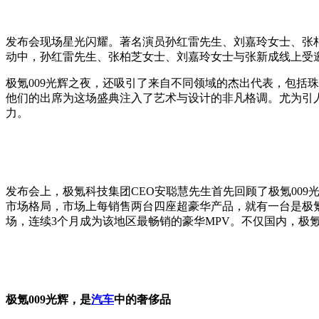
发布会现场星光闪耀。著名演员孙红雷先生、刘嘉玲女士、张柏
动中，孙红雷先生、张柏芝女士、刘嘉玲女士与张新成线上受邀
极氪009光辉之夜，还吸引了来自不同领域的杰出代表，包括
他们的出席为这场盛典注入了艺术与设计的非凡格调。尤为引
力。
发布会上，极氪科技集团CEO安聪慧先生首先回顾了极氪009
市场格局，市场上每销售两台四座超豪华产品，就有一台是极氪00
场，连续3个月成为该地区最畅销的豪华MPV。不仅国内，极氪
极氪009光辉，是
汽车
中的奢侈品