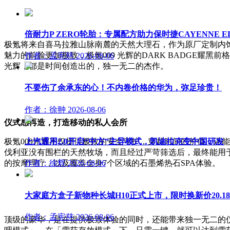
倍耐力P ZERO轮胎：专属配方助力保时捷CAYENNE E
极氪将来自喜马拉雅山脉南麓的天然大理石，作为原厂定制内饰
魅力的前脸更加极致，极氪009 光辉的DARK BADGE耀
作者：孟宪慈
2026-08-06
光辉，都是时间创造出的，独一无二的杰作。
不要伤了余承东的心！不内卷价格的华为，弥足珍贵！
作者：徐翀
2026-08-06
仪式感再造，打造移动的私人会所
极氪009光辉不仅提供极致的安全守护，穿越时间的价值，还
上汽通用2.0开启“中方”主导模式，凯迪拉克变中国研发
伐利亚没有围栏的天然牧场，而且经过严苛筛选后，最终能用于
的按摩理疗，以及覆盖全身7个区域的石墨烯热石SPA体验。
作者：徐辉
2026-08-06
大家庭方盒子新物种长城H10正式上市，限时换新价20.1
作者：孟宪慈
2026-08-06
顶级的豪华，是在提供极致体验的同时，还能带来独一无二的