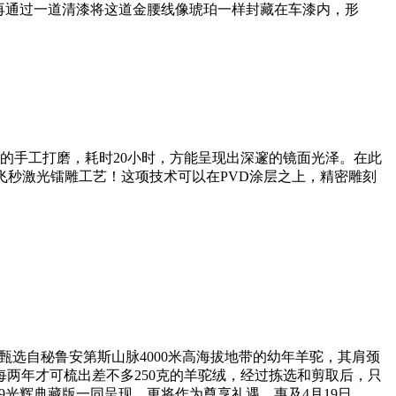
，再通过一道清漆将这道金腰线像琥珀一样封藏在车漆内，形
序的手工打磨，耗时20小时，方能呈现出深邃的镜面光泽。在此
飞秒激光镭雕工艺！这项技术可以在PVD涂层之上，精密雕刻
甄选自秘鲁安第斯山脉4000米高海拔地带的幼年羊驼，其肩颈
两年才可梳出差不多250克的羊驼绒，经过拣选和剪取后，只
9光辉典藏版一同呈现，更将作为尊享礼遇，惠及4月19日