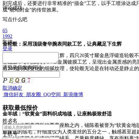
刻完成后，还要进行非常精准的“描金”工艺，以手工喷涂达成
评论成功
成“琥珀封金”的传世效果。
写点什么吧
65
1992
取消
金轮毂：采用顶级奢华腕表同款工艺，让典藏足下生辉
登录
极氪009光辉典藏版足下生辉，四只20英寸耀金悬浮锻造轮毂
基础上，专门加入了PVD金属镀膜工艺，呈现出金属质感的亮
请
登录
后发表评论
出240道明暗变化的细腻纹理，使轮毂无论是在转动还是静止
取消
确定
微信好友
朋友圈
QQ空间
新浪微博
获取最低报价
金羊绒：“软黄金”面料织成地毯，让座舱极致舒适
姓
名
名
极氪009光辉典藏版的尊享座舱之内，铺陈着被誉为“软黄金地
部臻选的绒毛，纤细度仅为人类发丝的五分之一，触感甚至超越
手机号
产出120克符合标准的可用绒毛，产量极度稀缺，享有面料界“