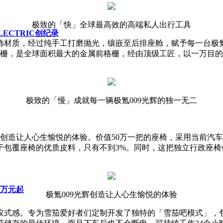
极致的「快」全球最高效的高端私人出行工具
LECTRIC创纪录
材质，经过纯手工打磨抛光，镶嵌至后排座舱，赋予每一台极氪
黑前格栅，是全球面积最大的金属前格栅，经由顶级工匠，以一万目
极致的「慢」成就每一辆极氪009光辉的独一无二
能创造让人心生愉悦的体验。价值50万一把的座椅，采用当前汽
包覆座椅的优质皮料，只有不到3%。同时，这把独立行政座椅使
8万元起
极氪009光辉创造让人心生愉悦的体验
仪式感。专为雪茄爱好者们定制开发了独特的「雪茄吧模式」，