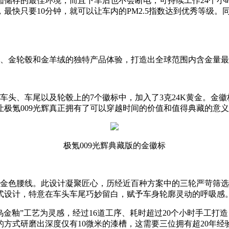
茄储存的最佳环境，而且下车后也不会断电，可持续工作24个小
快只要10分钟，就可以让车内的PM2.5指数达到优秀等级。
线、金轮毂和金羊绒的独特产品体验，打造出全球范围内含金量
在车头、车尾以及轮毂上的7个徽标中，加入了3克24K黄金。金
极氪009光辉真正拥有了可以穿越时间的价值和值得典藏的意
极氪009光辉典藏版的金徽标
属金色腰线。此设计凝聚匠心，历经近百种方案中的三轮严苛筛选。
式设计，特意在车头车尾巧妙留白，赋予车身轮廓灵动的呼吸感
乌金釉”工艺为灵感，经过16道工序、耗时超过20个小时手工打
方式研磨出深度仅有10微米的漆槽，这需要三位拥有超20年经