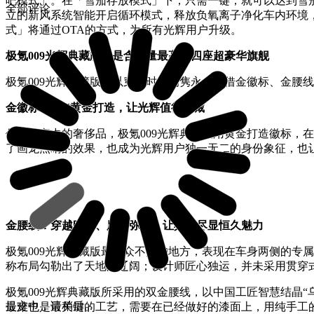
吧模式」。在「雪茄存放模式」下，只需一键，就可以达到雪
全部评论
立的新风系统智能开启循环模式，释放负氧离子净化车内环境，最
式」将通过OTA的方式，为所有光辉用户升级。
极氪009光辉典藏版，是含金量最高的四座超豪华旗舰
极氪009光辉典藏版，以穿越时间的隽永，凭借金徽标、金腰
金徽标：24K黄金打造，让光辉值得典藏
作为汽车中的奢侈品，极氪009光辉典藏版用黄金打造徽标，
了画龙点睛的效果，也成为光辉用户独一无二的身份象征，也让
金腰线：穿越时间、历久弥新，让典藏尽显恒久魅力
极氪009光辉典藏版最与众不同的地方，表现在车身两侧的专
称布局勾勒出了天地的辽阔；设计师匠心独运，并未采用贯穿
极氪009光辉典藏版所采用的双金腰线，以中国工匠智慧结晶“
提交中，请稍后...
最难也是最关键的工艺，需要在已经做好的漆面上，用纯手工的