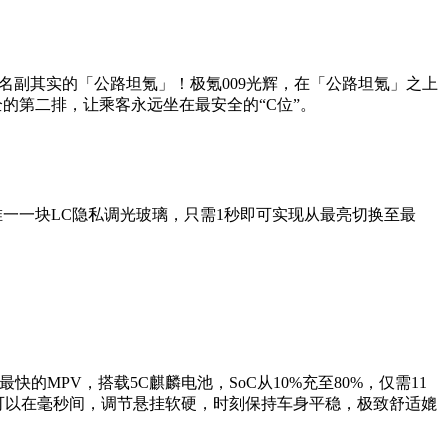
是名副其实的「公路坦氪」！极氪009光辉，在「公路坦氪」之上
的第二排，让乘客永远坐在最安全的“C位”。
唯一一块LC隐私调光玻璃，只需1秒即可实现从最亮切换至最
的MPV，搭载5C麒麟电池，SoC从10%充至80%，仅需11
，可以在毫秒间，调节悬挂软硬，时刻保持车身平稳，极致舒适媲