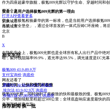
作为四座超豪华旗舰，极氪009光辉以守护生命、穿越时间和
展开全文
安全，是用户选择极氪009光辉的第一理由
打开APP查看更多
安全，是极氪检验豪华的第一标准，也是当前用户选择极氪009
切换城市
再筑「安全堡垒」，通过全球首发的一体式压铸C环座椅，将后
当前城市
北京
B
X
在隐私安全上，极氪009光辉也是全球所有私人出行产品中绝
相关车型
暗，紫外线阻隔率99.9%，遮光率达99.5%，调光速度是EC
极氪009
43.9-89.9万
支付宝询价
询底价
网友还看了
穿越时间，让快和慢同样极致
腾势D9
30.98-60.06万
询底价
埃尔法
83.9-92.9万
询底价
极氪009光辉，同时做到了最极致的快和最极致的慢。极氪009光
奔驰V级
47.88-66.98万
询底价
分半，增加续航里程超过500公里；全球底盘响应速度最快的
美百万级超豪华车。
推荐新闻
换一批