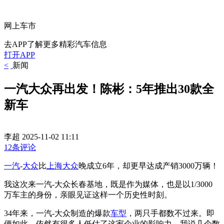
网上车市
去APP了解更多精彩汽车信息
打开APP
<
新闻
一汽大众再出发！陈彬：5年推出30款全
新车
李超
2025-11-02 11:11
12条评论
一汽
-
大众
比
上海大众
晚成立6年，却更早达成产销3000万辆！
我这次来一汽-大众长春基地，既是作为媒体，也是以1/3000
万车主的身份，亲眼见证这样一个历史性时刻。
34年来，一汽-大众制造的爆款
车型
，两只手都数不过来。即
便如此，依然有很多人低估了这家企业的影响力。我说几个数