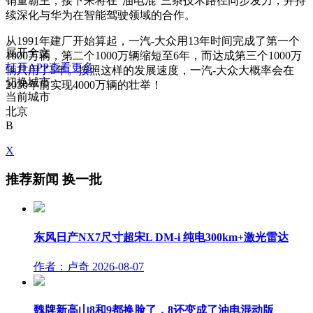
销量霸主，接下来将在“油电混”三条技术路径同步发力，并持
续深化与华为在智能驾驶领域的合作。
从1991年建厂开始算起，一汽-大众用13年时间完成了第一个
展开全文
1000万辆，第二个1000万辆缩短至6年，而达成第三个1000万
打开APP查看更多
辆只用了5年。按照这样的发展速度，一汽-大众大概率会在
切换城市
2030年前实现4000万辆的壮举！
当前城市
北京
B
X
推荐新闻
换一批
东风日产NX7尺寸超宋L DM-i 纯电300km+激光雷达
作者：卢奇
2026-08-07
魏牌新高山8和9都换脸了，8还变成了油电混动版