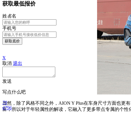
获取最低报价
姓
名
名
手机号
获取底价
X
取消
退出
发送
写点什么吧
70
当然，除了风格不同之外，AION Y Plus在车身尺寸方面
4796
富，所以对于年轻属性的解读，它融入了更多带点专属的个性