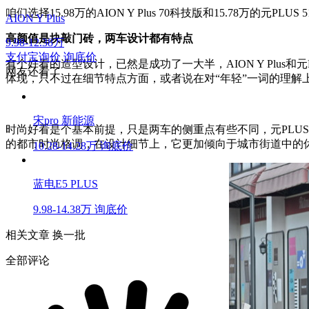
咱们选择15.98万的AION Y Plus 70科技版和15.78万的元
AION Y Plus
高颜值是块敲门砖，两车设计都有特点
9.98-12.38万
支付宝询价
询底价
有个好看的造型设计，已然是成功了一大半，AION Y Pl
网友还看了
体现，只不过在细节特点方面，或者说在对“年轻”一词的理解
宋pro 新能源
时尚好看是个基本前提，只是两车的侧重点有些不同，元PLU
的都市时尚格调，在设计细节上，它更加倾向于城市街道中的
10.28-14.28万
询底价
蓝电E5 PLUS
9.98-14.38万
询底价
相关文章
换一批
全部评论