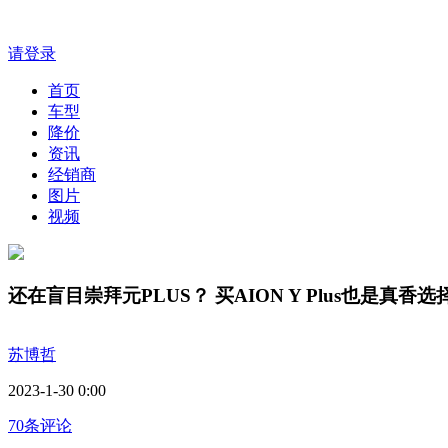
请登录
首页
车型
降价
资讯
经销商
图片
视频
还在盲目崇拜元PLUS？ 买AION Y Plus也是真香选
苏博哲
2023-1-30 0:00
70条评论