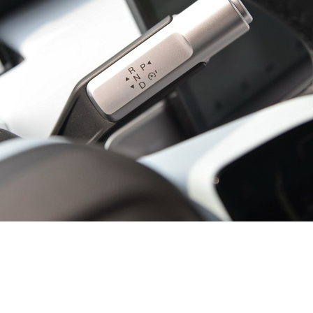
，比如说车道保持居中、陡坡缓降、车道保持预警、后方碰撞预
元PLUS的驱动电机的最大功率都是150kW，最大扭矩稍有不同，AIO