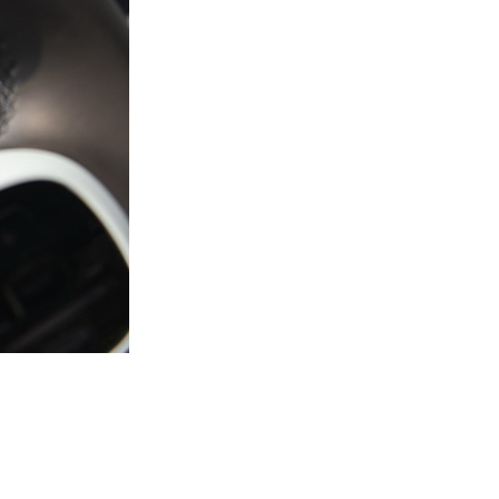
警都有配备，对于热衷智能科技的年轻人来说，这些配置的确很
N Y Plus的为225N·m，元PLUS则达到了310N·m，在加