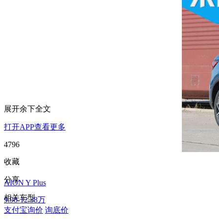
展开余下全文
打开APP查看更多
4796
收藏
分享
AION Y Plus
相关车型
9.98-12.38万
支付宝询价
询底价