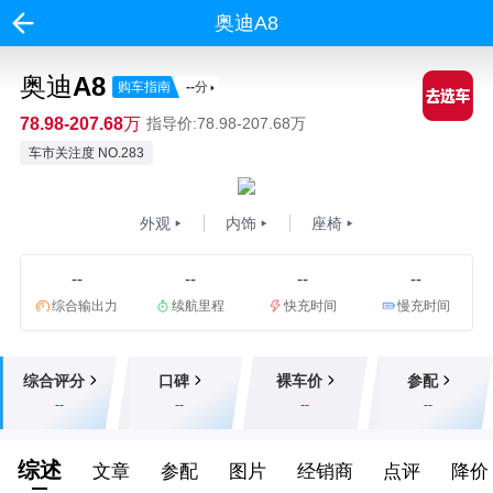
奥迪A8
奥迪A8
购车指南
--
分
78.98-207.68万
指导价:78.98-207.68万
车市关注度 NO.283
外观
内饰
座椅
--
--
--
--
综合输出力
续航里程
快充时间
慢充时间
综合评分
口碑
裸车价
参配
--
--
--
--
综述
文章
参配
图片
经销商
点评
降价