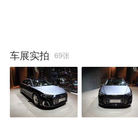
车展实拍
69张