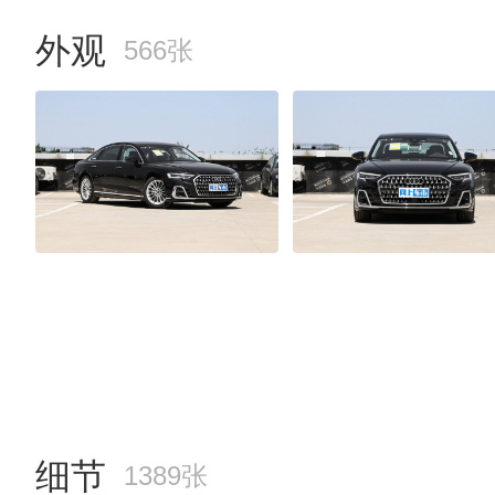
外观
566张
细节
1389张