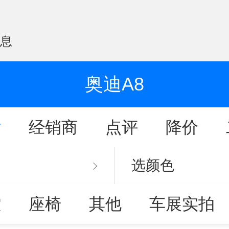
信息
奥迪A8
片
经销商
点评
降价
选颜色
控
座椅
其他
车展实拍