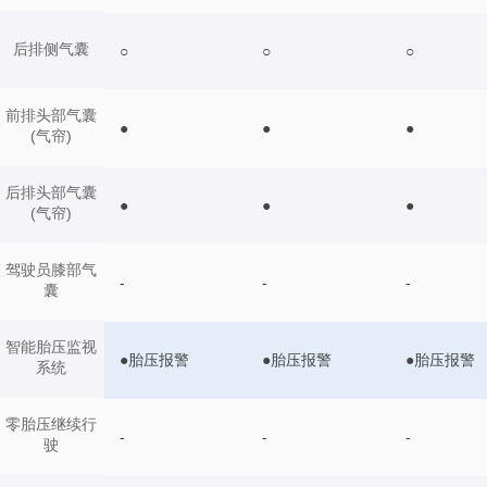
后排侧气囊
○
○
○
前排头部气囊
●
●
●
(气帘)
后排头部气囊
●
●
●
(气帘)
驾驶员膝部气
-
-
-
囊
智能胎压监视
●胎压报警
●胎压报警
●胎压报警
系统
零胎压继续行
-
-
-
驶