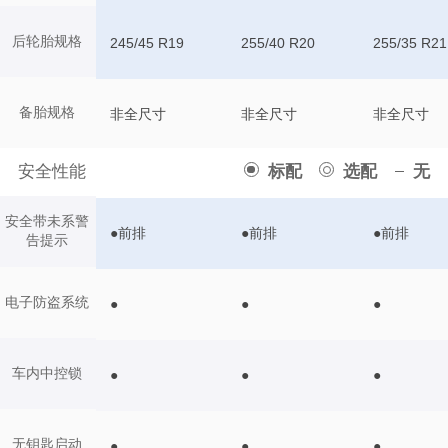
后轮胎规格
245/45 R19
255/40 R20
255/35 R21
备胎规格
非全尺寸
非全尺寸
非全尺寸
安全性能
标配
选配
无
安全带未系警
●前排
●前排
●前排
告提示
电子防盗系统
●
●
●
车内中控锁
●
●
●
无钥匙启动
●
●
●