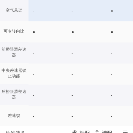
空气悬架
-
-
○
可变转向比
●
●
●
前桥限滑差速
-
-
-
器
中央差速器锁
-
-
-
止功能
后桥限滑差速
-
-
-
器
差速锁
-
-
-