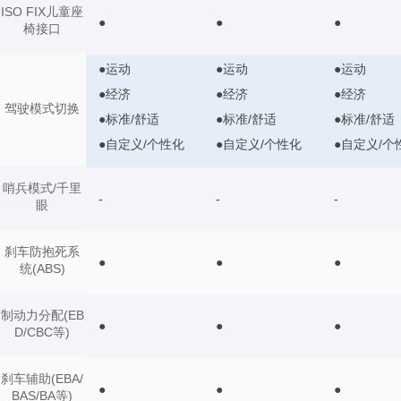
ISO FIX儿童座
●
●
●
椅接口
●运动
●运动
●运动
●经济
●经济
●经济
驾驶模式切换
●标准/舒适
●标准/舒适
●标准/舒适
●自定义/个性化
●自定义/个性化
●自定义/个
哨兵模式/千里
-
-
-
眼
刹车防抱死系
●
●
●
统(ABS)
制动力分配(EB
●
●
●
D/CBC等)
刹车辅助(EBA/
●
●
●
BAS/BA等)