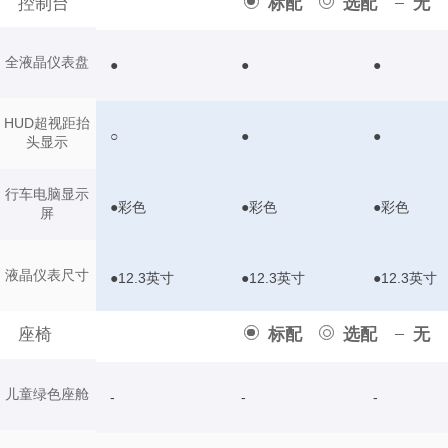
控制台
标配
选配
无
全液晶仪表盘
●
●
●
HUD超视距抬
○
●
●
头显示
行车电脑显示
●彩色
●彩色
●彩色
屏
液晶仪表尺寸
●12.3英寸
●12.3英寸
●12.3英寸
座椅
标配
选配
无
儿童绿色座舱
-
-
-