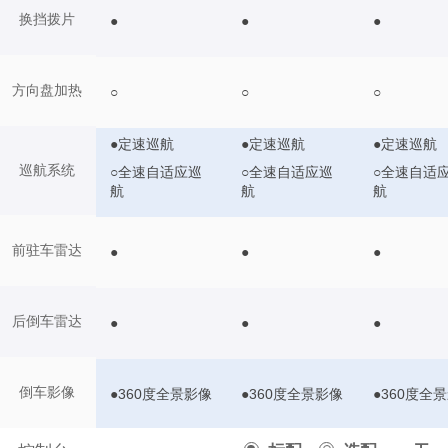
换挡拨片
●
●
●
方向盘加热
○
○
○
●定速巡航
●定速巡航
●定速巡航
巡航系统
○全速自适应巡
○全速自适应巡
○全速自适
航
航
航
前驻车雷达
●
●
●
后倒车雷达
●
●
●
倒车影像
●360度全景影像
●360度全景影像
●360度全