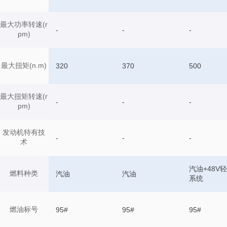
最大功率转速(r
-
-
-
pm)
最大扭矩(n.m)
320
370
500
最大扭矩转速(r
-
-
-
pm)
发动机特有技
-
-
-
术
汽油+48V
燃料种类
汽油
汽油
系统
燃油标号
95#
95#
95#