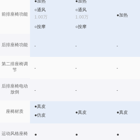
●加热
●加热
○通风
○通风
前排座椅功能
●加热
1.00万
1.00万
○按摩
○按摩
后排座椅功能
-
-
-
第二排座椅调
-
-
-
节
后排座椅电动
-
-
-
放倒
●真皮
座椅材质
●真皮
●真皮
●仿皮
运动风格座椅
●
●
●