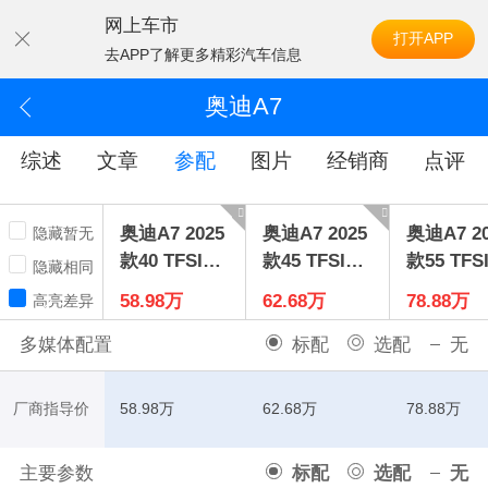
网上车市
打开APP
去APP了解更多精彩汽车信息
奥迪A7
综述
文章
参配
图片
经销商
点评
奥迪A7 2025
奥迪A7 2025
奥迪A7 20
隐藏暂无
款40 TFSI豪
款45 TFSI臻
款55 TFSI
隐藏相同
华型
选型
uattro
58.98万
62.68万
78.88万
高亮差异
多媒体配置
标配
选配
无
厂商指导价
58.98万
62.68万
78.88万
主要参数
标配
选配
无