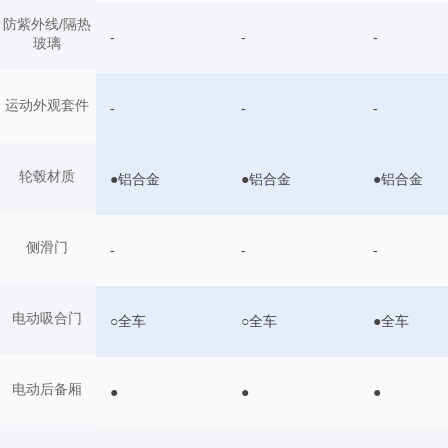
防紫外线/隔热
-
-
-
玻璃
运动外观套件
-
-
-
轮毂材质
●铝合金
●铝合金
●铝合金
侧滑门
-
-
-
电动吸合门
○全车
○全车
●全车
电动后备厢
●
●
●