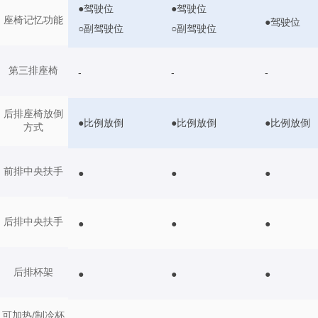
●驾驶位
●驾驶位
座椅记忆功能
●驾驶位
○副驾驶位
○副驾驶位
第三排座椅
-
-
-
后排座椅放倒
●比例放倒
●比例放倒
●比例放倒
方式
前排中央扶手
●
●
●
后排中央扶手
●
●
●
后排杯架
●
●
●
可加热/制冷杯