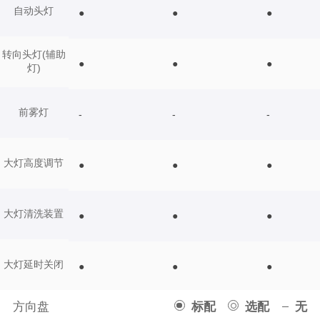
自动头灯
●
●
●
转向头灯(辅助
●
●
●
灯)
前雾灯
-
-
-
大灯高度调节
●
●
●
大灯清洗装置
●
●
●
大灯延时关闭
●
●
●
方向盘
标配
选配
无