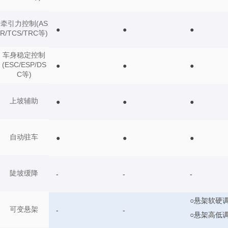
牵引力控制(AS
●
●
●
R/TCS/TRC等)
车身稳定控制
(ESC/ESP/DS
●
●
●
C等)
上坡辅助
●
●
●
自动驻车
●
●
●
陡坡缓降
-
-
-
○悬架软硬
可变悬架
-
-
○悬架高低