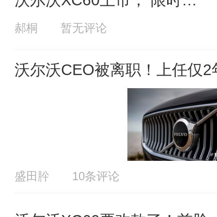
沃尔沃XC60上市， 限时价2
5.49万起
郝桐
暂无评论
沃尔沃CEO被离职！上任仅
盛田肸
10条评论