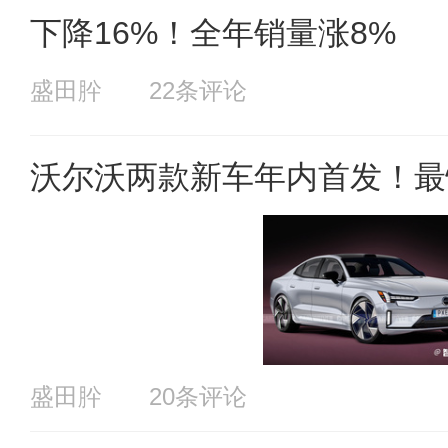
下降16%！全年销量涨8%
盛田肸
22条评论
沃尔沃两款新车年内首发！最
盛田肸
20条评论