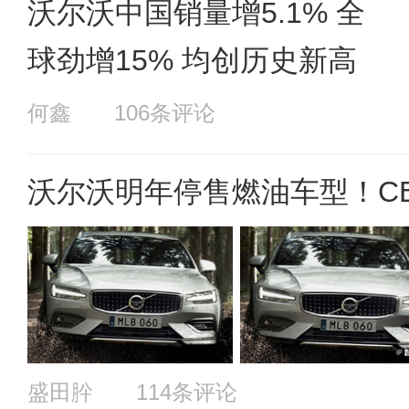
沃尔沃中国销量增5.1% 全
球劲增15% 均创历史新高
何鑫
106条评论
沃尔沃明年停售燃油车型！C
盛田肸
114条评论