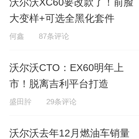
沃尔沃XC60要改款了！前脸
大变样+可选全黑化套件
何鑫
87条评论
沃尔沃CTO：EX60明年上
市！脱离吉利平台打造
盛田肸
29条评论
沃尔沃去年12月燃油车销量