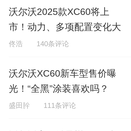
沃尔沃2025款XC60将上
市！动力、多项配置变化大
佟浩
140条评论
沃尔沃XC60新车型售价曝
光！“全黑”涂装喜欢吗？
盛田肸
111条评论