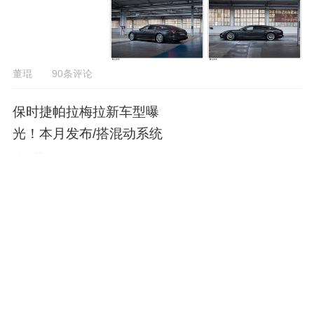
董琨
90条评论
保时捷帕拉梅拉新车型曝
光！本月发布/搭混动系统
樊天灏
146条评论
保时捷新Panamera家族亮
相 性能更强-预售97.3万起
何鑫
271条评论
插混动力上身 保时捷Panam
era猎装版测试照