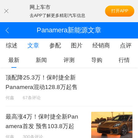
网上车市
打开APP
去APP了解更多精彩汽车信息
Panamera新能源文章
综述
文章
参配
图片
经销商
点评
最新
新闻
评测
导购
行情
顶配降25.3万！保时捷全新
Panamera混动128.8万起售
何鑫
67条评论
最高涨4万！保时捷全新Pan
amera首发 预售103.8万起
何鑫
300条评论