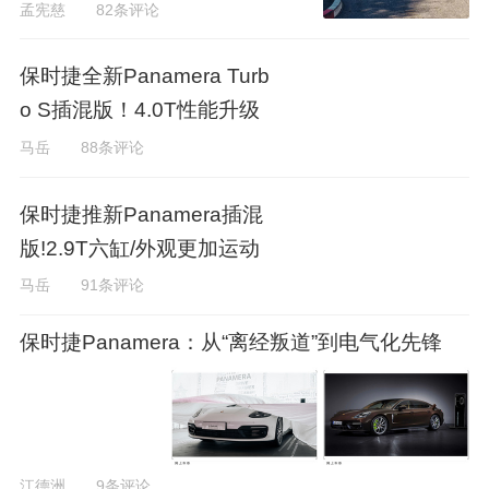
孟宪慈
82条评论
保时捷全新Panamera Turb
o S插混版！4.0T性能升级
马岳
88条评论
保时捷推新Panamera插混
版!2.9T六缸/外观更加运动
马岳
91条评论
保时捷Panamera：从“离经叛道”到电气化先锋
江德洲
9条评论