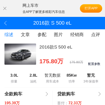
网上车市
打开APP
去APP了解更多精彩汽车信息
2016款 S 500 eL
综述
文章
参配
图片
经销商
点评
2016款S 500 eL
175.80万
175.80万
配置参数
3.0L
2.8L
暂无数据
85Kw
暂无
排量
油耗
用车成本
功率
3年保值率
全款购车
贷款购车
195.39万
首付：
72.33万