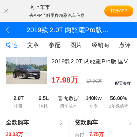
网上车市
打开APP
去APP了解更多精彩汽车信息
2019款 2.0T 两驱耀Pro版 国V
综述
文章
参配
图片
经销商
点评
2019款2.0T 两驱耀Pro版 国V
17.98万
17.98万
配置参数
2.0T
6.5L
暂无数据
140Kw
56.00%
排量
油耗
用车成本
功率
3年保值率
全款购车
贷款购车
20.33万
首付：
7.75万