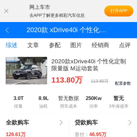
网上车市
打开APP
去APP了解更多精彩汽车信息
2020款 xDrive40i 个性化定制限量版 M运动套装
综述
文章
参配
图片
经销商
点评
2020款xDrive40i 个性化定制
限量版 M运动套装
113.80万
113.80万
配置参数
3.0T
8.9L
暂无数据
250Kw
暂无
排量
油耗
用车成本
功率
3年保值率
全款购车
贷款购车
126.61万
首付：
46.95万