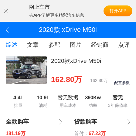
网上车市
打开APP
去APP了解更多精彩汽车信息
2020款 xDrive M50i
综述
文章
参配
图片
经销商
点评
2020款xDrive M50i
162.80万
162.80万
配置参数
4.4L
10.9L
暂无数据
390Kw
暂无
排量
油耗
用车成本
功率
3年保值率
全款购车
贷款购车
181.19万
首付：
67.23万