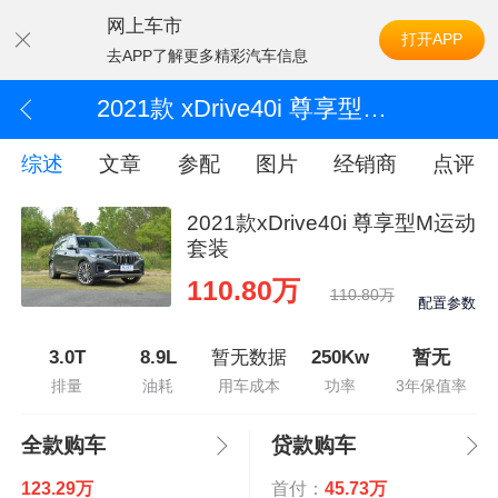
网上车市
打开APP
去APP了解更多精彩汽车信息
2021款 xDrive40i 尊享型M运动套装
综述
文章
参配
图片
经销商
点评
2021款xDrive40i 尊享型M运动
套装
110.80万
110.80万
配置参数
3.0T
8.9L
暂无数据
250Kw
暂无
排量
油耗
用车成本
功率
3年保值率
全款购车
贷款购车
123.29万
首付：
45.73万