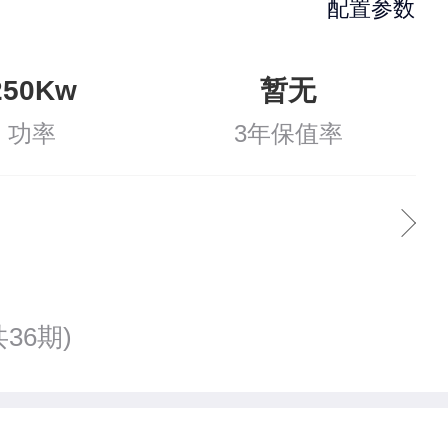
配置参数
250Kw
暂无
功率
3年保值率
共36期)