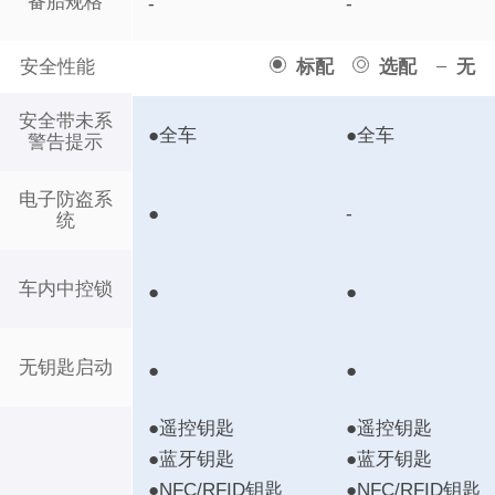
备胎规格
-
-
安全性能
标配
选配
无
安全带未系
●全车
●全车
警告提示
电子防盗系
●
-
统
车内中控锁
●
●
无钥匙启动
●
●
●遥控钥匙
●遥控钥匙
●蓝牙钥匙
●蓝牙钥匙
●NFC/RFID钥匙
●NFC/RFID钥匙