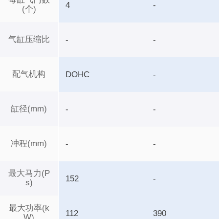
4
-
(个)
气缸压缩比
-
-
配气机构
DOHC
-
缸径(mm)
-
-
冲程(mm)
-
-
最大马力(P
152
-
s)
最大功率(k
112
390
W)