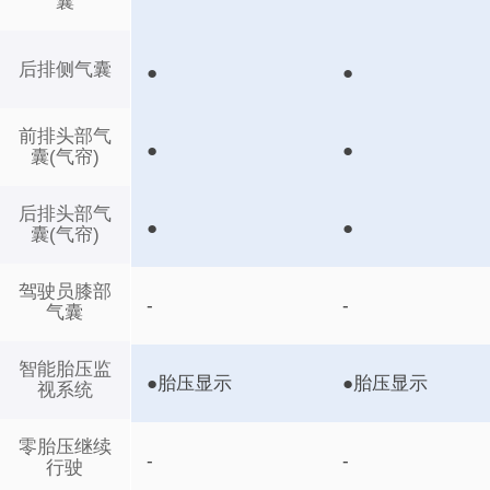
囊
后排侧气囊
●
●
前排头部气
●
●
囊(气帘)
后排头部气
●
●
囊(气帘)
驾驶员膝部
-
-
气囊
智能胎压监
●胎压显示
●胎压显示
视系统
零胎压继续
-
-
行驶