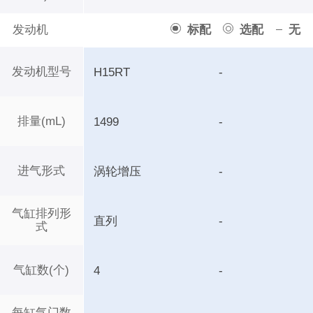
发动机
标配
选配
无
发动机型号
H15RT
-
排量(mL)
1499
-
进气形式
涡轮增压
-
气缸排列形
直列
-
式
气缸数(个)
4
-
每缸气门数