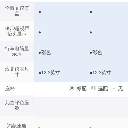
全液晶仪表
●
●
盘
HUD超视距
●
●
抬头显示
行车电脑显
●彩色
●彩色
示屏
液晶仪表尺
●12.3英寸
●12.3英寸
寸
座椅
标配
选配
无
儿童绿色座
-
-
舱
鸿蒙座舱
-
-