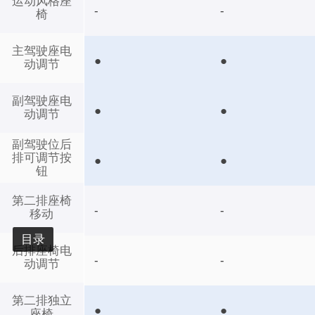
运动风格座
-
-
椅
主驾驶座电
●
●
动调节
副驾驶座电
●
●
动调节
副驾驶位后
排可调节按
●
●
钮
第二排座椅
-
-
移动
目录
后排座椅电
-
-
动调节
第二排独立
●
●
座椅