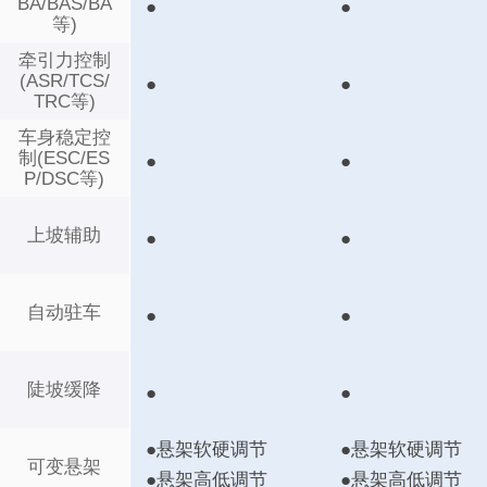
BA/BAS/BA
●
●
等)
牵引力控制
(ASR/TCS/
●
●
TRC等)
车身稳定控
制(ESC/ES
●
●
P/DSC等)
上坡辅助
●
●
自动驻车
●
●
陡坡缓降
●
●
●悬架软硬调节
●悬架软硬调节
可变悬架
●悬架高低调节
●悬架高低调节