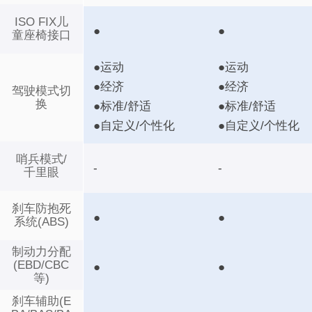
ISO FIX儿
●
●
童座椅接口
●运动
●运动
●经济
●经济
驾驶模式切
换
●标准/舒适
●标准/舒适
●自定义/个性化
●自定义/个性化
哨兵模式/
-
-
千里眼
刹车防抱死
●
●
系统(ABS)
制动力分配
(EBD/CBC
●
●
等)
刹车辅助(E