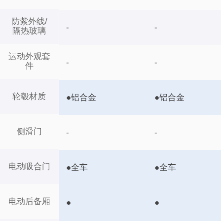
防紫外线/
-
-
隔热玻璃
运动外观套
-
-
件
轮毂材质
●铝合金
●铝合金
侧滑门
-
-
电动吸合门
●全车
●全车
电动后备厢
●
●