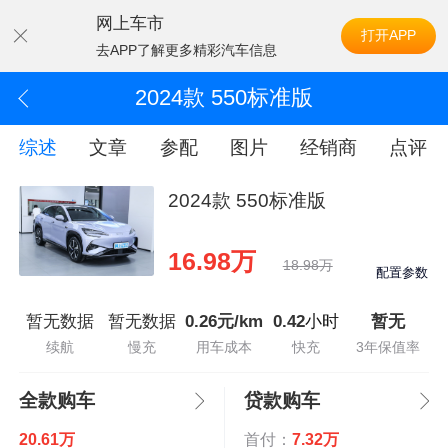
网上车市
打开APP
去APP了解更多精彩汽车信息
2024款 550标准版
综述
文章
参配
图片
经销商
点评
2024款 550标准版
16.98万
18.98万
配置参数
暂无数据
暂无数据
0.26元/km
0.42
小时
暂无
续航
慢充
用车成本
快充
3年保值率
全款购车
贷款购车
20.61万
首付：
7.32万