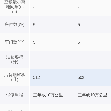
空载最小离
地间隙(m
-
-
m)
座位数(座)
5
5
车门数(个)
5
5
油箱容积
-
-
(升)
后备厢容积
512
502
(升)
保修里程
三年或10万公里
三年或10万公里