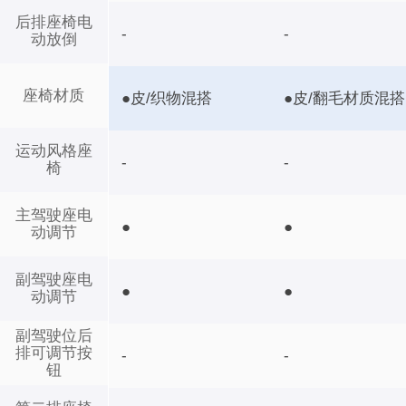
后排座椅电
-
-
动放倒
座椅材质
●皮/织物混搭
●皮/翻毛材质混搭
运动风格座
-
-
椅
主驾驶座电
●
●
动调节
副驾驶座电
●
●
动调节
副驾驶位后
排可调节按
-
-
钮