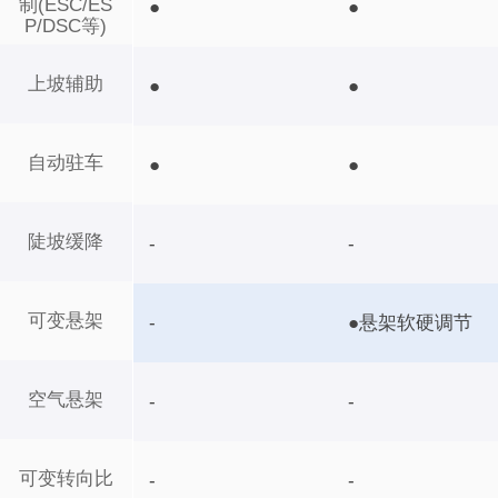
制(ESC/ES
●
●
P/DSC等)
上坡辅助
●
●
自动驻车
●
●
陡坡缓降
-
-
可变悬架
-
●悬架软硬调节
空气悬架
-
-
可变转向比
-
-