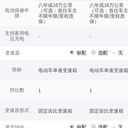
八年或16万公里
八年或16万公里
电池保修年
（可选：首任车主
（可选：首任车
限
不限年限/里程质
不限年限/里程质
保）
保）
支持家用电
-
-
压充电
变速器
标配
选配
无
简称
电动车单速变速箱
电动车单速变速
挡位数
1
1
变速器形式
固定齿比变速箱
固定齿比变速箱
底盘转向
标配
选配
无