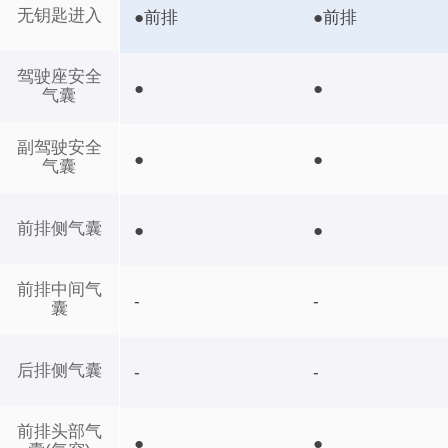
无钥匙进入
●前排
●前排
驾驶座安全
●
●
气囊
副驾驶安全
●
●
气囊
前排侧气囊
●
●
前排中间气
-
-
囊
后排侧气囊
-
-
前排头部气
●
●