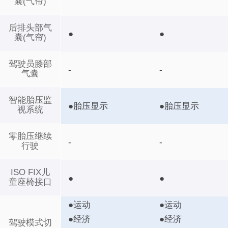
囊(气帘)
后排头部气
●
●
囊(气帘)
驾驶员膝部
-
-
气囊
智能胎压监
●胎压显示
●胎压显示
视系统
零胎压继续
-
-
行驶
ISO FIX儿
●
●
童座椅接口
●运动
●运动
●经济
●经济
驾驶模式切