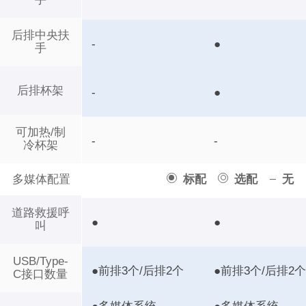
后排中央扶
-
●
手
后排杯架
-
●
可加热/制
-
-
冷杯架
多媒体配置
标配
选配
无
道路救援呼
●
●
叫
USB/Type-
●前排3个/后排2个
●前排3个/后排2
C接口数量