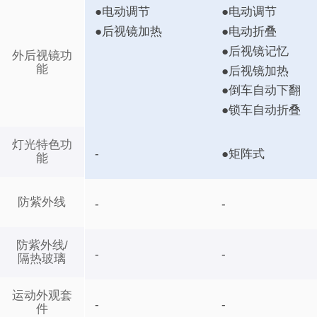
●电动调节
●电动调节
●后视镜加热
●电动折叠
●后视镜记忆
外后视镜功
能
●后视镜加热
●倒车自动下翻
●锁车自动折叠
灯光特色功
-
●矩阵式
能
防紫外线
-
-
防紫外线/
-
-
隔热玻璃
运动外观套
-
-
件