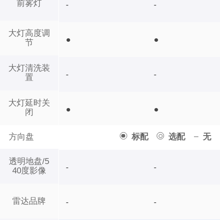
前雾灯
-
-
大灯高度调
●
●
节
大灯清洗装
-
-
置
大灯延时关
●
●
闭
方向盘
标配
选配
无
透明地盘/5
-
-
40度影像
雷达品牌
-
-