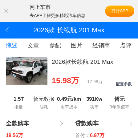
网上车市
打开APP
去APP了解更多精彩汽车信息
2026款 长续航 201 Max
综述
文章
参配
图片
经销商
点评
2026款长续航 201 Max
15.98万
17.98万
配置参数
1.5T
暂无数据
0.49元/km
391Kw
暂无
排量
油耗
用车成本
功率
3年保值率
全款购车
贷款购车
19.56万
首付：
6.97万