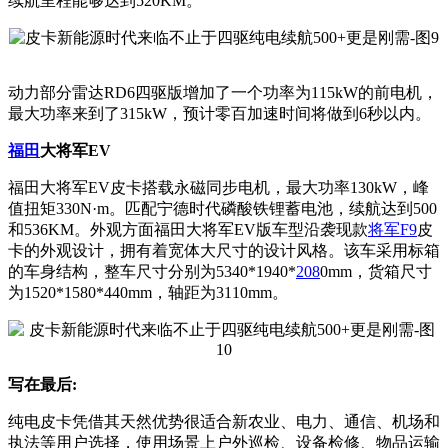
续航里程能够达到520KM。
动力部分雷达RD6四驱版增加了一个功率为115kW的前电机，
最大功率来到了315kW，预计零百加速时间将做到6秒以内。
福田
大将军EV
福田大将军EV皮卡搭载永磁同步电机，最大功率130kW，峰
值扭矩330N·m。匹配宁德时代磷酸铁锂蓄电池，续航达到500
和536KM。外观方面福田大将军EV版车型沿袭现款
将军F9
皮
卡的外观设计，拥有着宽体大尺寸的设计风格。该车采用标箱
的车身结构，整车尺寸分别为5340*1940*
208
0mm，货箱尺寸
为1520*1580*440mm，轴距为3110mm。
写在最后:
纯电皮卡凭借其天然优势很适合新农业、电力、通信、机场和
执法等用户选择，使用场景上户外巡检、设备检修、物品运输