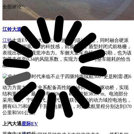
全部评论
江铃大道
EV
江铃
大道EV采用大道皮卡家族化的设计风格，同时融合硬派
美学与新能源汽车的科技感，前脸配备了盾型封闭式前格栅，
表现出极强的视觉冲击力。车侧大量车身线条的勾勒，也为该
车带来低至0.34的风阻系数，实现力量美学与整车能耗的恰当
融合。
动力方面大道EV全系配备高性能油冷同轴式电驱动桥，实现
结构更紧凑。最大功率180kW，峰值扭矩385N·m。电池部分
采用江铃、宁德时代、时代新安联合开发的动力域控电池包，
拥有63.75和88.02千瓦时电量可选，对应续航里程分别达到370
公里和501公里。
上汽大通
星际EV
提交中，请稍后...