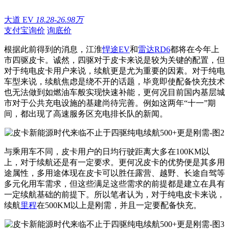
大道 EV
18.28-26.98万
支付宝询价
询底价
根据此前得到的消息，江淮
悍途
EV
和
雷达RD6
都将在今年上
市四驱皮卡。诚然，四驱对于皮卡来说是较为关键的配置，但
对于纯电皮卡用户来说，续航更是尤为重要的因素。对于纯电
车型来说，续航焦虑是绕不开的话题，毕竟即使配备快充技术
也无法做到如燃油车般实现快速补能，更何况目前国内基层城
市对于公共充电设施的基建尚待完善。例如这两年“十一”期
间，都出现了高速服务区充电排长队的新闻。
与乘用车不同，皮卡用户的日均行驶距离大多在100KM以
上，对于续航还是有一定要求。更何况皮卡的优势便是其多用
途属性，多用途体现在皮卡可以胜任露营、越野、长途自驾等
多元化用车需求，但这些满足这些需求的前提都是建立在具有
一定续航基础的前提下。所以笔者认为，对于纯电皮卡来说，
续航
里程
在500KM以上是刚需，并且一定要配备快充。