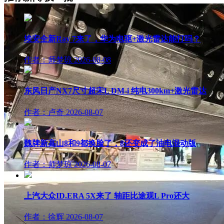
埃安全新Ray 7来了，华为电驱+激光雷达能打吗？
作者：师梦琼
2026-08-08
东风日产NX7尺寸超宋L DM-i 纯电300km+激光雷达
作者：卢奇
2026-08-07
魏牌新高山8和9都换脸了，8还变成了油电混动版
作者：师梦琼
2026-08-07
上汽大众ID.ERA 5X来了 轴距比途观L Pro还大
作者：徐辉
2026-08-07