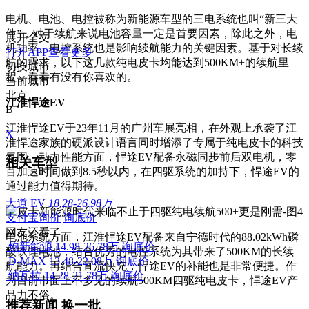
电机、电池、电控被称为新能源车型的三电系统也叫“新三大
件”，对于续航来说电池容量一定是首要因素，除此之外，电
展开全文
机功率、电控系统也是影响续航能力的关键因素。基于对长续
打开APP查看更多
航的需求，以下这几款纯电皮卡均能达到500KM+的续航里
切换城市
程，看看有没有你喜欢的。
当前城市
北京
江淮悍途EV
B
江淮悍途EV于23年11月的广州车展亮相，在外观上承袭了江
X
淮悍途家族的硬派设计语言同时增添了专属于纯电皮卡的科技
氛围。动力性能方面，悍途EV配备永磁同步前后双电机，零
相关车型
百加速时间做到8.5秒以内，在四驱系统的加持下，悍途EV的
通过能力值得期待。
大道 EV
18.28-26.98万
支付宝询价
询底价
网友还看了
电池系统方面，江淮悍途EV配备来自宁德时代的88.02kWh磷
炮新能源
14.98-26.78万
询底价
酸铁锂电池，结合优秀的电控系统为其带来了500KM的长续
D-MAX
13.48-22.08万
询底价
航能力。再结合直流快充，悍途EV的补能也是非常便捷。作
纳瓦拉
14.28-21.78万
询底价
为目前市面上不多见的续航500KM四驱纯电皮卡，悍途EV产
品力不俗。
推荐新闻
换一批