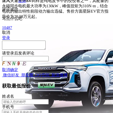
上汽大通
星际
EV同样是纯电皮卡中的佼佼者之一，其配备的
永磁同步电机最大功率为130kW，峰值扭矩为310N·m，结合
评论成功
电机的输出特性前段动力输出迅猛。售价方面星际EV官方指
导价为29.98万元起。
写点什么吧
10487
取消
登录
请
登录
后发表评论
取消
确定
微信好友
朋友圈
QQ空间
新浪微博
获取最低报价
姓
名
名
手机号