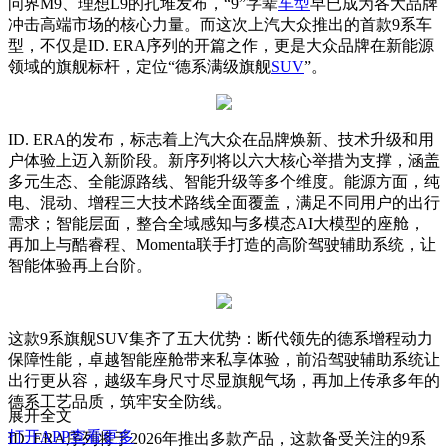
问界M9、理想L9的扎堆发布，“9”字辈
车型
早已成为各大品牌
冲击高端市场的核心力量。而这次上汽大众推出的首款9系车
型，不仅是ID. ERA序列的开篇之作，更是大众品牌在新能源
领域的旗舰标杆，定位“德系满级旗舰
SUV
”。
ID. ERA的发布，标志着上汽大众在品牌焕新、技术升级和用
户体验上迈入新阶段。新序列将以六大核心举措为支撑，涵盖
多元生态、全能源路线、智能升级等多个维度。能源方面，纯
电、混动、增程三大技术路线全面覆盖，满足不同用户的出行
需求；智能层面，整合全域感知与多模态AI大模型的座舱，
再加上与酷睿程、Momenta联手打造的高阶驾驶辅助系统，让
智能体验再上台阶。
这款9系旗舰SUV集齐了五大优势：断代领先的德系增程动力
保障性能，卓越智能座舱带来私享体验，前沿驾驶辅助系统让
出行更从容，越级车身尺寸尽显旗舰气场，再加上传承多年的
德系工艺品质，筑牢安全防线。
展开全文
打开APP查看更多
ID. ERA序列将于2026年推出多款产品，这款备受关注的9系