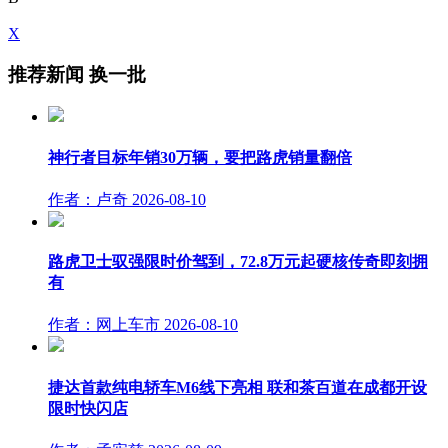
X
推荐新闻
换一批
神行者目标年销30万辆，要把路虎销量翻倍
作者：卢奇
2026-08-10
路虎卫士驭强限时价驾到，72.8万元起硬核传奇即刻拥
有
作者：网上车市
2026-08-10
捷达首款纯电轿车M6线下亮相 联和茶百道在成都开设
限时快闪店