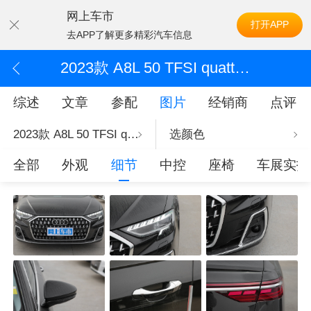
网上车市
打开APP
去APP了解更多精彩汽车信息
2023款 A8L 50 TFSI quattro 尊享型
综述
文章
参配
图片
经销商
点评
2023款 A8L 50 TFSI quattro 尊享型
选颜色
全部
外观
细节
中控
座椅
车展实拍