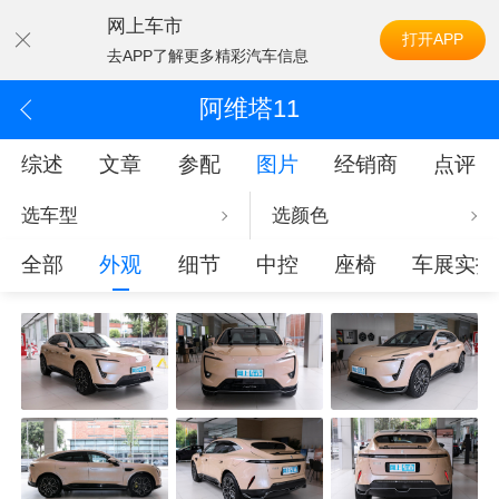
网上车市
打开APP
去APP了解更多精彩汽车信息
阿维塔11
综述
文章
参配
图片
经销商
点评
选车型
选颜色
全部
外观
细节
中控
座椅
车展实拍