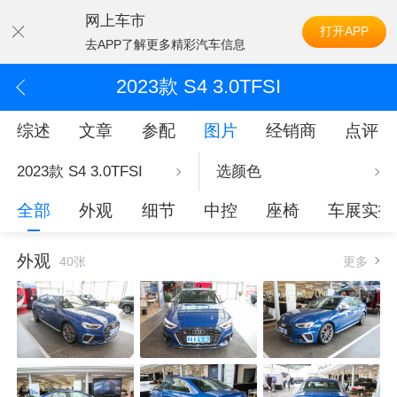
网上车市
打开APP
去APP了解更多精彩汽车信息
2023款 S4 3.0TFSI
综述
文章
参配
图片
经销商
点评
2023款 S4 3.0TFSI
选颜色
全部
外观
细节
中控
座椅
车展实拍
外观
40张
更多