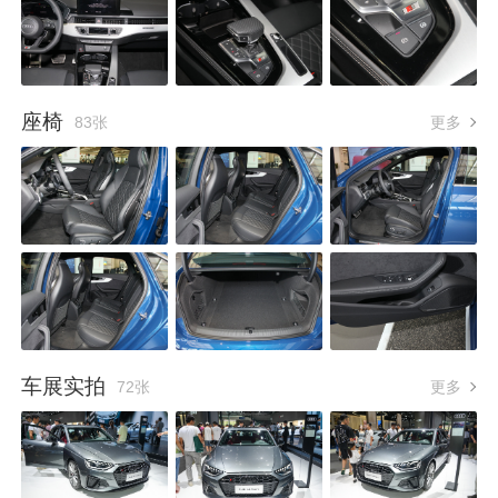
座椅
83张
更多
车展实拍
72张
更多