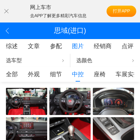
网上车市
打开APP
去APP了解更多精彩汽车信息
思域(进口)
综述
文章
参配
图片
经销商
点评
选车型
选颜色
全部
外观
细节
中控
座椅
车展实拍