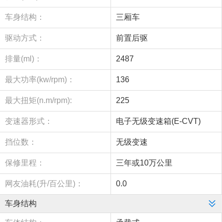
车身结构：
三厢车
驱动方式：
前置后驱
排量(ml)：
2487
最大功率(kw/rpm)：
136
最大扭矩(n.m/rpm):
225
变速器形式：
电子无级变速箱(E-CVT)
挡位数：
无级变速
保修里程：
三年或10万公里
网友油耗(升/百公里)：
0.0
车身结构