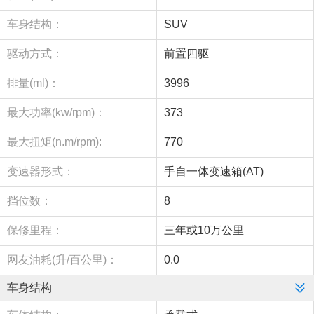
车身结构：
SUV
驱动方式：
前置四驱
排量(ml)：
3996
最大功率(kw/rpm)：
373
最大扭矩(n.m/rpm):
770
变速器形式：
手自一体变速箱(AT)
挡位数：
8
保修里程：
三年或10万公里
网友油耗(升/百公里)：
0.0
车身结构