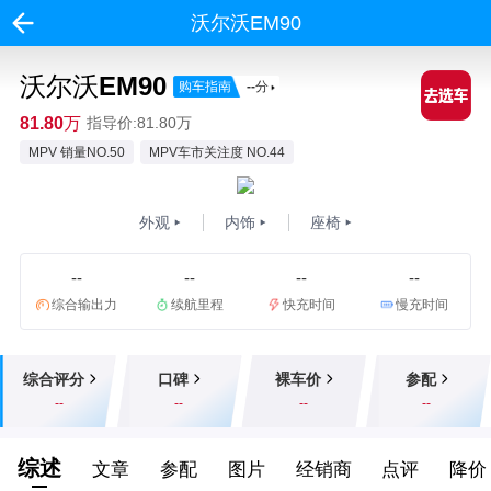
沃尔沃EM90
沃尔沃EM90
购车指南
--
分
81.80万
指导价:81.80万
MPV 销量NO.50
MPV车市关注度 NO.44
外观
内饰
座椅
--
--
--
--
综合输出力
续航里程
快充时间
慢充时间
综合评分
口碑
裸车价
参配
--
--
--
--
综述
文章
参配
图片
经销商
点评
降价