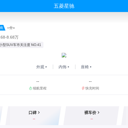
五菱星驰
南
--
分
68-8.68万
小型SUV车市关注度 NO.41
外观
内饰
座椅
--
--
续航里程
快充时间
口碑
裸车价
--
--