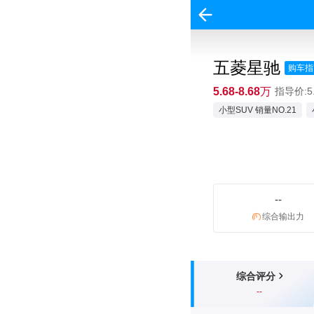
五菱星驰
购车指
5.68-8.68万
指导价:5.
小型SUV 销量NO.21
--
综合输出力
综合评分
--