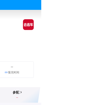
--
慢充时间
参配
--