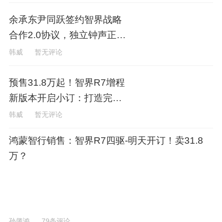
余承东尹同跃签约智界战略
合作2.0协议，独立钟声正式
敲响
韩威
暂无评论
预售31.8万起！智界R7增程
新版本开启小订：打造完美
增程体验
韩威
暂无评论
鸿蒙智行销售：智界R7四驱-明天开订！卖31.8
万？
孙肇鸿
79条评论