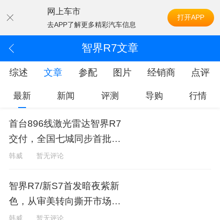
网上车市
打开APP
去APP了解更多精彩汽车信息
智界R7文章
综述
文章
参配
图片
经销商
点评
最新
新闻
评测
导购
行情
首台896线激光雷达智界R7
交付，全国七城同步首批交
付刷新体验
韩威
暂无评论
智界R7/新S7首发暗夜紫新
色，从审美转向撕开市场突
破口
韩威
暂无评论