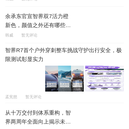
余承东官宣智界双7活力橙
新色，颜值之外还有哪些硬
核升级？
韩威
暂无评论
智界R7首个户外穿刺整车挑战守护出行安全，极
限测试彰显实力
孟宪慈
暂无评论
从十万交付到体系重构，智
界两周年全面向上揭示未来