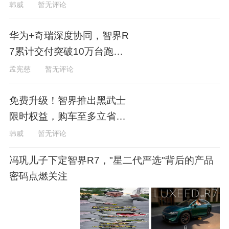
方向
韩威
暂无评论
华为+奇瑞深度协同，智界R
7累计交付突破10万台跑出
加速度
孟宪慈
暂无评论
免费升级！智界推出黑武士
限时权益，购车至多立省58
794元
韩威
暂无评论
冯巩儿子下定智界R7，"星二代严选"背后的产品
密码点燃关注