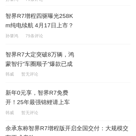
智界R7增程四驱曝光258K
m纯电续航 4月17日上市？
孙肇鸿
79条评论
智界R7大定突破8万辆，鸿
蒙智行“车圈顺子”爆款已成
韩威
暂无评论
新年0元享，智界R7免费
开！25年最强锦鲤请上车
韩威
暂无评论
余承东称智界R7增程版开启全国交付：大规模交