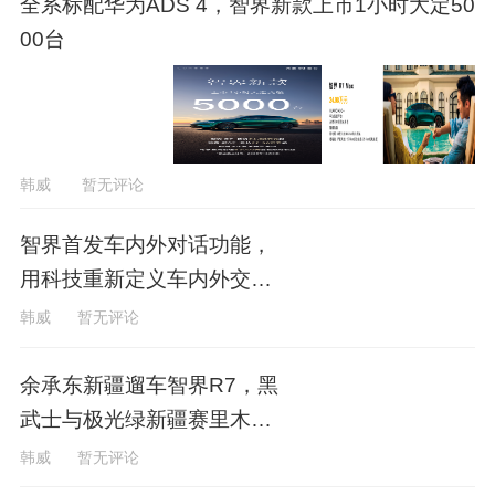
全系标配华为ADS 4，智界新款上市1小时大定50
00台
韩威
暂无评论
智界首发车内外对话功能，
用科技重新定义车内外交互
体验
韩威
暂无评论
余承东新疆遛车智界R7，黑
武士与极光绿新疆赛里木湖
大片
韩威
暂无评论