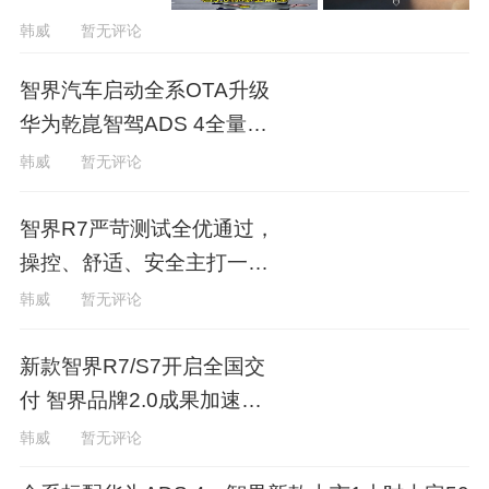
韩威
暂无评论
智界汽车启动全系OTA升级
华为乾崑智驾ADS 4全量上
车
韩威
暂无评论
智界R7严苛测试全优通过，
操控、舒适、安全主打一个
也不能少
韩威
暂无评论
新款智界R7/S7开启全国交
付 智界品牌2.0成果加速落
地
韩威
暂无评论