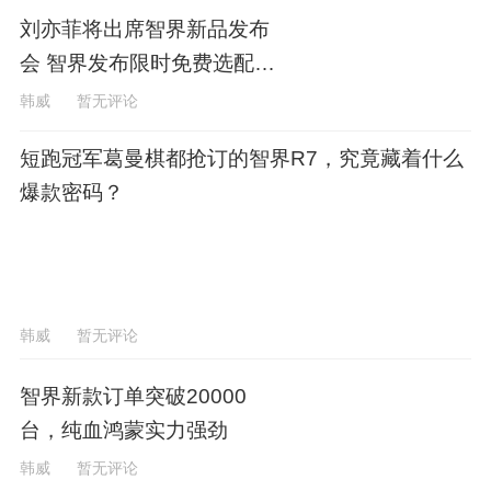
刘亦菲将出席智界新品发布
会 智界发布限时免费选配权
益
韩威
暂无评论
短跑冠军葛曼棋都抢订的智界R7，究竟藏着什么
爆款密码？
韩威
暂无评论
智界新款订单突破20000
台，纯血鸿蒙实力强劲
韩威
暂无评论