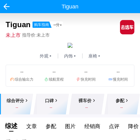
Tiguan
Tiguan
购车指南
--
分
未上市
指导价:未上市
外观
内饰
座椅
--
--
--
--
综合输出力
续航里程
快充时间
慢充时间
综合评分
口碑
裸车价
参配
--
--
--
--
综述
文章
参配
图片
经销商
点评
降价