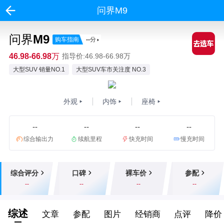
问界M9
问界M9
购车指南
--
分
46.98-66.98万
指导价:46.98-66.98万
大型SUV 销量NO.1
大型SUV车市关注度 NO.3
外观
内饰
座椅
--
--
--
--
综合输出力
续航里程
快充时间
慢充时间
综合评分
口碑
裸车价
参配
--
--
--
--
综述
文章
参配
图片
经销商
点评
降价